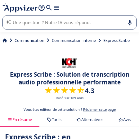
répondre (plusieurs lignes avec
shift + entrée
).
L'IA de Appvizer vous guide dans l'utilisation ou la sélection de
logiciel SaaS en entreprise.
Communication
Communication interne
Express Scribe
Express Scribe : Solution de transcription
audio professionnelle performante
4.3
Basé sur
189 avis
Vous êtes éditeur de cette solution ?
Réclamer cette page
En résumé
Tarifs
Alternatives
Avis
Express Scribe : en