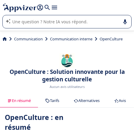
répondre (plusieurs lignes avec
shift + entrée
).
L'IA de Appvizer vous guide dans l'utilisation ou la sélection de
logiciel SaaS en entreprise.
Communication
Communication interne
OpenCulture
OpenCulture : Solution innovante pour la
gestion culturelle
Aucun avis utilisateurs
En résumé
Tarifs
Alternatives
Avis
OpenCulture : en
résumé