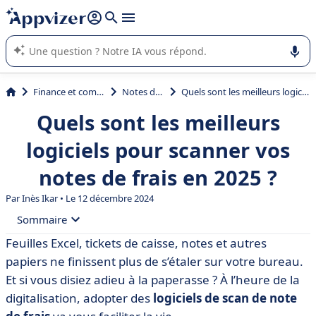
répondre (plusieurs lignes avec
shift + entrée
).
L'IA de Appvizer vous guide dans l'utilisation ou la sélection de
logiciel SaaS en entreprise.
Finance et comptabilité
Notes de frais
Quels sont les meilleurs logiciels pour scanner vos notes de frais en 2025 ?
Quels sont les meilleurs
logiciels pour scanner vos
notes de frais en 2025 ?
Par Inès Ikar • Le 12 décembre 2024
Sommaire
Feuilles Excel, tickets de caisse, notes et autres
• Nos critères pour établir cette sélection
papiers ne finissent plus de s’étaler sur votre bureau.
• Tableau comparatif des logiciels scan notes de frais
Et si vous disiez adieu à la paperasse ? À l’heure de la
digitalisation, adopter des
logiciels de scan de note
• Cleemy