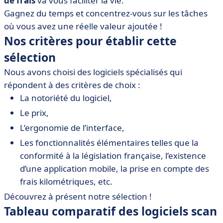
de frais
va vous faciliter la vie.
• Evoliz
Gagnez du temps et concentrez-vous sur les tâches
• Expensya
où vous avez une réelle valeur ajoutée !
• Silae Expense
Nos critères pour établir cette
• Navan
sélection
• N2F
Nous avons choisi des logiciels spécialisés qui
• Soldo
répondent à des critères de choix :
• Vertical Expense
La notoriété du logiciel,
• Vous avez fait votre choix pour scanner vos notes de
Le prix,
frais ?
L’ergonomie de l’interface,
Les fonctionnalités élémentaires telles que la
conformité à la législation française, l’existence
d’une application mobile, la prise en compte des
frais kilométriques, etc.
Découvrez à présent notre sélection !
Tableau comparatif des logiciels scan