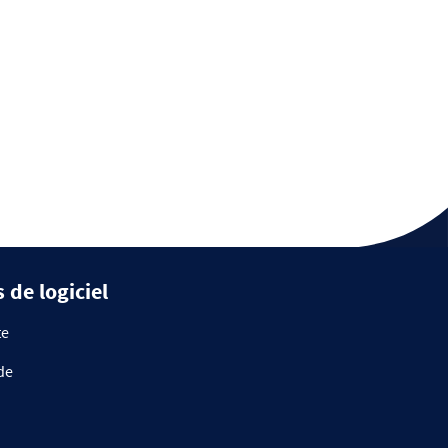
 de logiciel
te
de