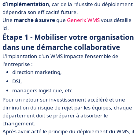
d’implémentation
, car de la réussite du déploiement
• Étape 4. Définir et déployer l'équipe projet
dépendra son efficacité future.
• Étape 5 - Élaborer un planning prévisionnel précis
Une
marche à suivre
que
Generix WMS
vous détaille
• Étape 6 - Configurer la solution et la dimensionner au
ici.
projet
Étape 1 - Mobiliser votre organisation
• Étape 7 - Intégrer concrètement la solution... et la
dans une démarche collaborative
tester
L'implantation d'un WMS impacte l'ensemble de
• Étape 8 - Communiquer régulièrement auprès des
l'entreprise :
équipes opérationnelles
direction marketing,
• Étape 9 - S’approprier les possibilités du WMS
DSI,
• Étape 10 - Garder un contact régulier avec l'éditeur
managers logistique, etc.
Pour un retour sur investissement accéléré et une
diminution du risque de rejet par les équipes, chaque
département doit se préparer à absorber le
changement.
Après avoir acté le principe du déploiement du WMS, il