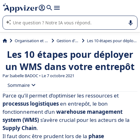
répondre (plusieurs lignes avec
shift + entrée
).
L'IA de Appvizer vous guide dans l'utilisation ou la sélection de
logiciel SaaS en entreprise.
Organisation et planification
Gestion d'entrepôt
Les 10 étapes pour déployer un WMS dans votre entrepôt
Les 10 étapes pour déployer
un WMS dans votre entrepôt
Par
Isabelle BADOC
• Le 7 octobre 2021
Sommaire
Parce qu’il permet d’optimiser les ressources et
• Étape 1 - Mobiliser votre organisation dans une
processus logistiques
en entrepôt, le bon
démarche collaborative
fonctionnement d’un
warehouse management
• Étape 2 - Définir précisément le périmètre du
system (WMS)
s’avère crucial pour les acteurs de la
changement
Supply Chain
.
• Étape 3. Consulter les équipes terrain
Il faut donc être prudent lors de la
phase