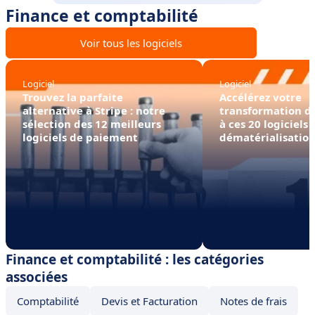
Finance et comptabilité
Voir tous les logiciels
Logiciel
Logiciel
Trouvez la parfaite
Accélérez votre
alternative à Stripe : notre
transformation di
sélection des 12 meilleurs
à ces 20 logiciels 
logiciels de paiement
dématérialisation
factures
Finance et comptabilité : les catégories
associées
Comptabilité
Devis et Facturation
Notes de frais