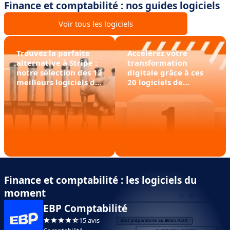
Finance et comptabilité : nos guides logiciels
Voir tous les logiciels
Trouvez la parfaite
Accélérez votre
alternative à Stripe :
transformation
notre sélection des 12
digitale grâce à ces
meilleurs logiciels de
20 logiciels de
paiement
dématérialisation des
factures
Finance et comptabilité : les logiciels du
moment
EBP Comptabilité
15 avis