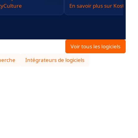
tyCulture
En savoir plus sur Kostango
Voir tous les logiciels
herche
Intégrateurs de logiciels