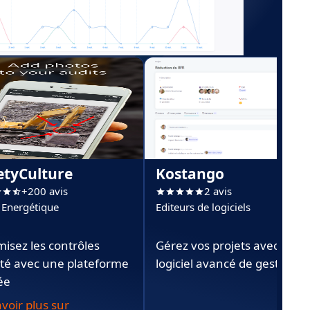
etyCulture
Kostango
+200 avis
2 avis
 Energétique
Editeurs de logiciels
misez les contrôles
Gérez vos projets avec notr
ité avec une plateforme
logiciel avancé de gestion
ée
voir plus sur