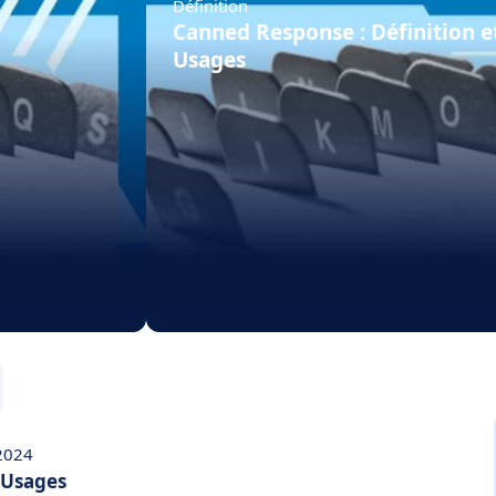
Définition
Canned Response : Définition e
Usages
 2024
t Usages