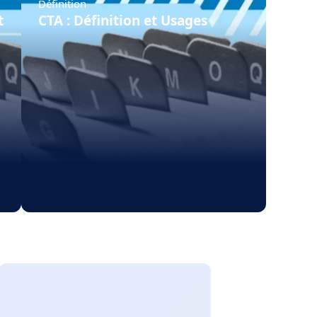
Définition
t
CTA : Définition et Usages