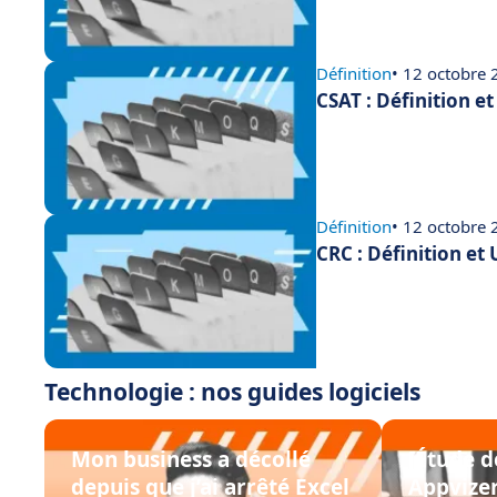
Définition
• 12 octobre
CSAT : Définition e
Définition
• 12 octobre
CRC : Définition et
Technologie : nos guides logiciels
Mon business a décollé
[Étude 
depuis que j’ai arrêté Excel
Appvizer