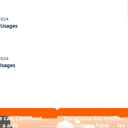
 2024
t Usages
 2024
 Usages
de cas] Comment
Panorama des meilleur
 a aidé
logiciels en ligne → les