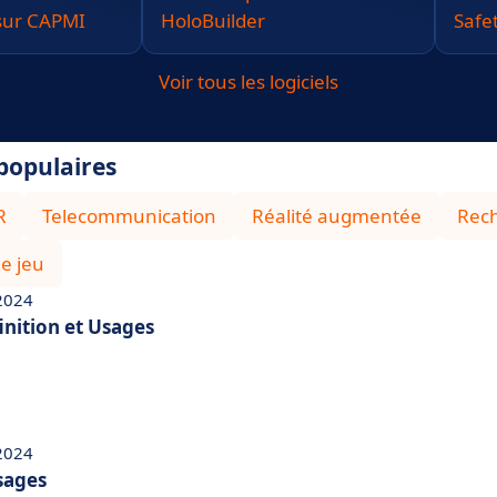
 sur CAPMI
HoloBuilder
Safe
Voir tous les logiciels
 populaires
R
Telecommunication
Réalité augmentée
Rec
e jeu
 2024
inition et Usages
 2024
Usages