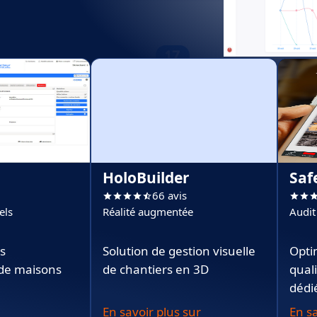
HoloBuilder
Saf
66 avis
els
Réalité augmentée
Audit
es
Solution de gestion visuelle
Opti
 de maisons
de chantiers en 3D
qual
dédi
En savoir plus sur
En sa