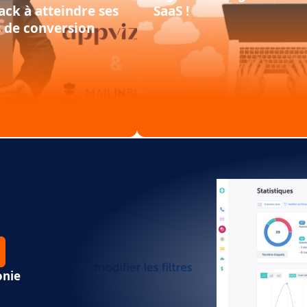
ack à atteindre ses
SaaS !
s de conversion
onie