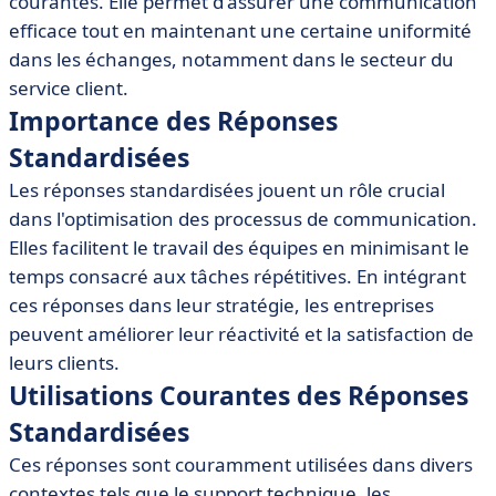
courantes. Elle permet d'assurer une communication
• Meilleurs Outils pour Gérer les Réponses
Standardisées
efficace tout en maintenant une certaine uniformité
dans les échanges, notamment dans le secteur du
• Conseils pour Rédiger des Réponses Standardisées
Efficaces
service client.
Importance des Réponses
• Exemples de Réponses Standardisées
Standardisées
Les réponses standardisées jouent un rôle crucial
dans l'optimisation des processus de communication.
Elles facilitent le travail des équipes en minimisant le
temps consacré aux tâches répétitives. En intégrant
ces réponses dans leur stratégie, les entreprises
peuvent améliorer leur réactivité et la satisfaction de
leurs clients.
Utilisations Courantes des Réponses
Standardisées
Ces réponses sont couramment utilisées dans divers
contextes tels que le support technique, les