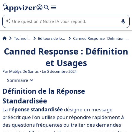
répondre (plusieurs lignes avec
shift + entrée
).
L'IA de Appvizer vous guide dans l'utilisation ou la sélection de
logiciel SaaS en entreprise.
Technologie
Editeurs de logiciels
Canned Response : Définition et Usages
Canned Response : Définition
et Usages
Par
Maëlys De Santis
• Le 5 décembre 2024
Sommaire
Définition de la Réponse
• Définition de la Réponse Standardisée
Standardisée
• Importance des Réponses Standardisées
La
réponse standardisée
désigne un message
• Utilisations Courantes des Réponses Standardisées
préécrit que l'on utilise pour répondre rapidement à
• Avantages des Réponses Standardisées
des questions fréquentes ou traiter des demandes