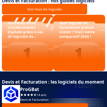
Devis et Facturation : nos guides logiciels
Voir tous les logiciels
Accélérez votre
Quel logiciel de
transformation
facturation gratuit
digitale grâce à ces
choisir ? Voici notre
20 logiciels de
comparatif 2026 !
dématérialisation des
factures
Devis et Facturation : les logiciels du moment
ProGBat
14 avis
Devis et Facturation