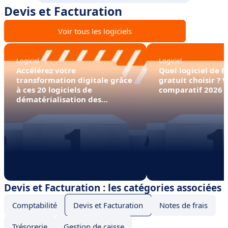
Devis et Facturation
Voir tous les logiciels
Logiciel
Logiciel
Accélérez votre
Quel logiciel de f
transformation digitale grâce
gratuit choisir ? 
à ces 20 logiciels de
comparatif 2026 !
dématérialisation des
factures
Devis et Facturation : les catégories associées
Comptabilité
Devis et Facturation
Notes de frais
Trésorerie
Gestion de caisse