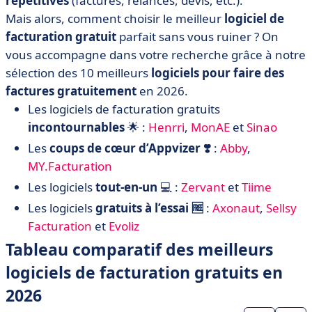
répétitives
(factures, relances, devis, etc.).
• MonAE
Mais alors, comment choisir le meilleur
logiciel de
• Sinao
facturation gratuit
parfait sans vous ruiner ? On
• Abby
vous accompagne dans votre recherche grâce à notre
• MY.Facturation
sélection des 10 meilleurs
logiciels pour faire des
• Zervant
factures gratuitement
en 2026.
• Tiime
Les logiciels de facturation gratuits
incontournables
🌟 :
Henrri
,
MonAE
et
Sinao
• Axonaut
Les
coups de cœur d’Appvizer ❣️
:
Abby
,
• Sellsy facturation
MY.Facturation
• Evoliz
Les logiciels
tout-en-un
💻 :
Zervant
et
Tiime
• Nos critères de sélection pour établir ce comparatif
Les logiciels
gratuits à l’essai 🆓
:
Axonaut
,
Sellsy
• Comment choisir votre logiciel de facturation gratuit ?
Facturation
et
Evoliz
Tableau comparatif des meilleurs
logiciels de facturation gratuits en
2026