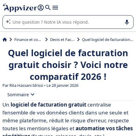
répondre (plusieurs lignes avec
shift + entrée
).
L'IA de Appvizer vous guide dans l'utilisation ou la sélection de
logiciel SaaS en entreprise.
Finance et comptabilité
Devis et Facturation
Quel logiciel de facturation gratuit choisir ? Voici notre comparatif 2026 !
Quel logiciel de facturation
gratuit choisir ? Voici notre
comparatif 2026 !
Par
Rita Hassani Idrissi
• Le 28 janvier 2026
Sommaire
Un
logiciel de facturation gratuit
centralise
• Tableau comparatif des meilleurs logiciels de
l’ensemble de vos données clients dans une seule et
facturation gratuits en 2026
même plateforme, réduit le risque d’erreur, respecte
• Henrri
toutes les mentions légales et
automatise vos tâches