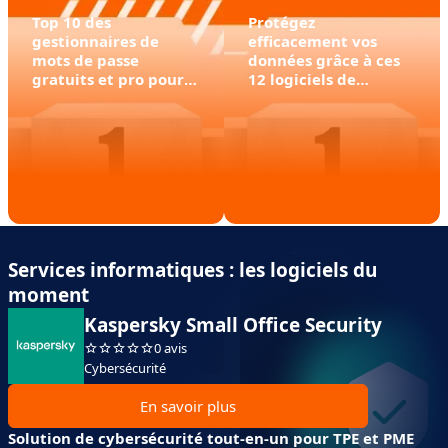
Top 10 des
Protégez
gestionnaires de
efficacement vos
mots de passe
données grâce à ces
gratuits et pro pour
12 logiciels de
sécuriser vos données
sauvegarde fichiers
[comparatif 2026]
Services informatiques : les logiciels du
moment
Kaspersky Small Office Security
0 avis
Cybersécurité
En savoir plus
Solution de cybersécurité tout-en-un pour TPE et PME