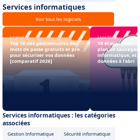
Services informatiques
Voir tous les logiciels
Logiciel
Livre blanc
Top 10 des gestionnaires de
10 étapes pour ré
mots de passe gratuits et pro
plan de sauvegar
pour sécuriser vos données
informatique, et 
[comparatif 2026]
données à l’abri
Services informatiques : les catégories
associées
Gestion Informatique
Sécurité informatique