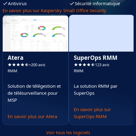
Antivirus
Sécurité informatique
En savoir plus sur Kaspersky Small Office Security
Atera
SuperOps RMM
+200 avis
123 avis
RMM
RMM
Solution de télégestion et
La solution RMM par
de télésurveillance pour
SuperOps
MSP
En savoir plus sur
En savoir plus sur Atera
SuperOps RMM
Voir tous les logiciels