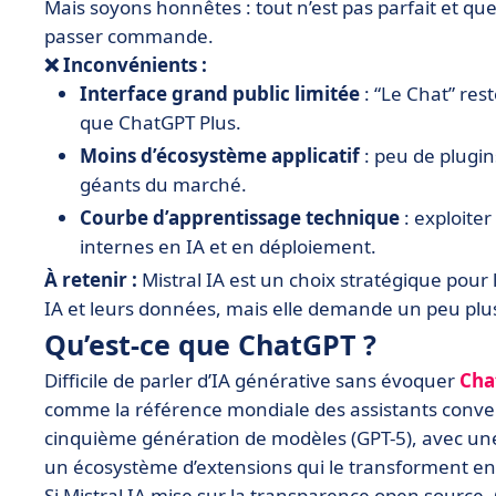
Mais soyons honnêtes : tout n’est pas parfait et qu
passer commande.
❌ Inconvénients :
Interface grand public limitée
: “Le Chat” res
que ChatGPT Plus.
Moins d’écosystème applicatif
: peu de plugin
géants du marché.
Courbe d’apprentissage technique
: exploite
internes en IA et en déploiement.
À retenir :
Mistral IA est un choix stratégique pour 
IA et leurs données, mais elle demande un peu plu
Qu’est-ce que ChatGPT ?
Difficile de parler d’IA générative sans évoquer
Cha
comme la référence mondiale des assistants conver
cinquième génération de modèles (GPT-5), avec une 
un écosystème d’extensions qui le transforment en
Si Mistral IA mise sur la transparence open source,