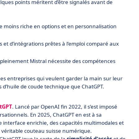
elques points méritent d’être signalés avant de
te moins riche en options et en personnalisation
s et d’intégrations prêtes à l’emploi comparé aux
r pleinement Mistral nécessite des compétences
les entreprises qui veulent garder la main sur leur
s d’huile de coude technique que ChatGPT.
tGPT
. Lancé par OpenAI fin 2022, il s’est imposé
sationnels. En 2025, ChatGPT en est à sa
interface enrichie, des capacités multimodales et
 véritable couteau suisse numérique.
 ChatGPT joue la carte de la
simplicité d’accès
et de