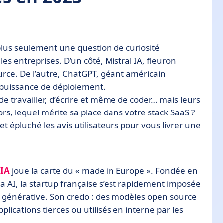
plus seulement une question de curiosité
es entreprises. D’un côté, Mistral IA, fleuron
urce. De l’autre, ChatGPT, géant américain
sa puissance de déploiement.
lités
e travailler, d’écrire et même de coder… mais leurs
lors, lequel mérite sa place dans votre stack SaaS ?
 et épluché les avis utilisateurs pour vous livrer une
us intuitive ?
.
ns
 IA
joue la carte du « made in Europe ». Fondée en
s ChatGPT
 AI, la startup française s’est rapidement imposée
A générative. Son credo : des modèles open source
ications tierces ou utilisés en interne par les