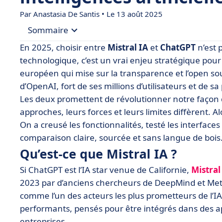
Par
Anastasia De Santis
• Le 13 août 2025
Sommaire
En 2025, choisir entre
Mistral IA
et
ChatGPT
n’est 
• Qu’est-ce que Mistral IA ?
technologique, c’est un vrai enjeu stratégique pour l
européen qui mise sur la transparence et l’open so
• Qu’est-ce que ChatGPT ?
d’OpenAI, fort de ses millions d’utilisateurs et de 
• Mistral IA vs ChatGPT : comparez les fonctionna
Les deux promettent de révolutionner notre façon d
• Mistral IA vs ChatGPT : comparez les prix
approches, leurs forces et leurs limites diffèrent. A
On a creusé les fonctionnalités, testé les interfaces
• Mistral IA vs ChatGPT : quelle interface est la pl
comparaison claire, sourcée et sans langue de bois
• Mistral IA vs ChatGPT : comparez les intégratio
Qu’est-ce que Mistral IA ?
• Quand choisir Mistral IA ou ChatGPT ?
Si ChatGPT est l’IA star venue de Californie,
Mistral
• Ce qu’il y a à retenir de la bataille Mistral IA v
2023 par d’anciens chercheurs de DeepMind et Meta
• FAQ sur Mistral IA vs ChatGPT
comme l’un des acteurs les plus prometteurs de l’I
performants, pensés pour être intégrés dans des appl
entreprises.