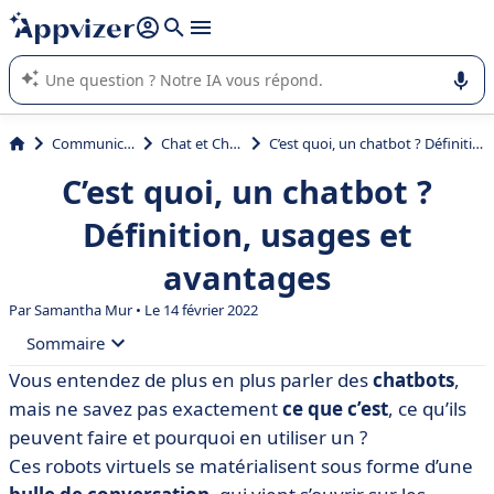
répondre (plusieurs lignes avec
shift + entrée
).
L'IA de Appvizer vous guide dans l'utilisation ou la sélection de
logiciel SaaS en entreprise.
Communication
Chat et Chatbot
C’est quoi, un chatbot ? Définition, usages et avantages
C’est quoi, un chatbot ?
Définition, usages et
avantages
Par
Samantha Mur
• Le 14 février 2022
Sommaire
Vous entendez de plus en plus parler des
chatbots
,
• Qu’est-ce qu’un chatbot ?
mais ne savez pas exactement
ce que c’est
, ce qu’ils
• Quels sont les usages d’un chatbot ? Exemples
peuvent faire et pourquoi en utiliser un ?
Ces robots virtuels se matérialisent sous forme d’une
• Pourquoi utiliser un chatbot ? 5 avantages