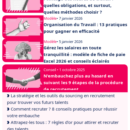
quelles obligations, et surtout,
quelles méthodes choisir ?
Modèle
• 7 janvier 2026
Organisation du Travail : 13 pratiques
pour gagner en efficacité
Modèle
• 5 janvier 2026
Gérez les salaires en toute
tranquillité : modèle de fiche de paie
Excel 2026 et conseils éclairés
Conseil • 1 octobre 2025
N'embauchez plus au hasard en
suivant les 9 étapes de la procédure
de recrutement
La stratégie et les outils du sourcing en recrutement
pour trouver vos futurs talents
Comment recruter ? 8 conseils pratiques pour réussir
votre embauche
Attrapez-les tous : 7 règles d’or pour attirer et recruter
des talents