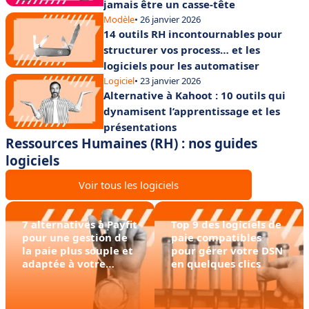
jamais être un casse-tête
Modèle
• 26 janvier 2026
14 outils RH incontournables pour
structurer vos process… et les
logiciels pour les automatiser
Logiciel
• 23 janvier 2026
Alternative à Kahoot : 10 outils qui
dynamisent l’apprentissage et les
présentations
Ressources Humaines (RH) : nos guides
logiciels
Voir tous les logiciels
7 alternatives à Payfit
Top 9 des logiciels de
pour une gestion de
paie compatibles
la paie plus souple et
pour gérer votre DSN
adaptée à votre
en quelques clics
entreprise