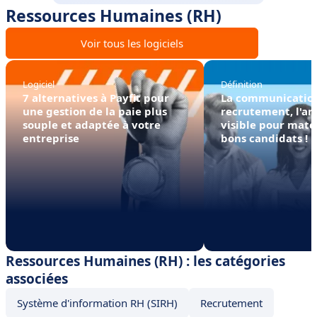
Ressources Humaines (RH)
Voir tous les logiciels
Logiciel
Définition
7 alternatives à Payfit pour
La communicatio
une gestion de la paie plus
recrutement, l'art
souple et adaptée à votre
visible pour matc
entreprise
bons candidats !
Ressources Humaines (RH) : les catégories
associées
Système d'information RH (SIRH)
Recrutement