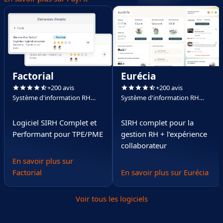
Factorial
Eurécia
+200 avis
+200 avis
Système d'information RH
Système d'information RH
(SIRH)
(SIRH)
Logiciel SIRH Complet et
SIRH complet pour la
Performant pour TPE/PME
gestion RH + l’expérience
collaborateur
En savoir plus sur
Factorial
En savoir plus sur Eurécia
Voir tous les logiciels