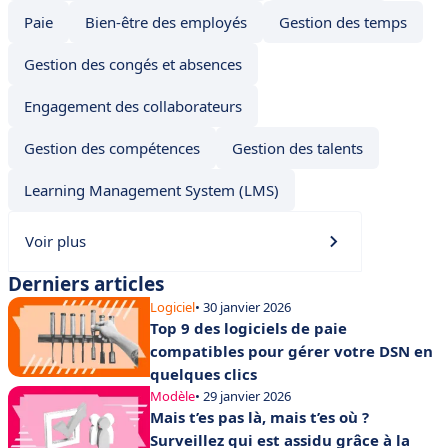
Paie
Bien-être des employés
Gestion des temps
Gestion des congés et absences
Engagement des collaborateurs
Gestion des compétences
Gestion des talents
Learning Management System (LMS)
Voir plus
Derniers articles
Logiciel
• 30 janvier 2026
Top 9 des logiciels de paie
compatibles pour gérer votre DSN en
quelques clics
Modèle
• 29 janvier 2026
Mais t’es pas là, mais t’es où ?
Surveillez qui est assidu grâce à la