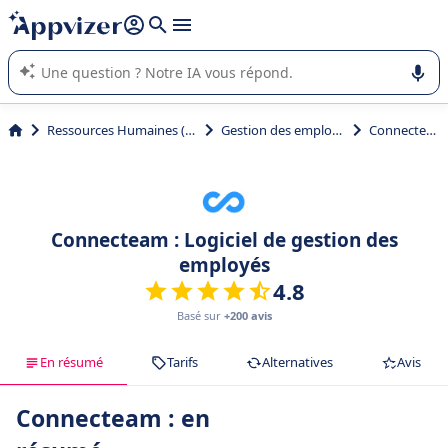
répondre (plusieurs lignes avec
shift + entrée
).
L'IA de Appvizer vous guide dans l'utilisation ou la sélection de
logiciel SaaS en entreprise.
Ressources Humaines (RH)
Gestion des employés
Connecteam
Connecteam : Logiciel de gestion des
employés
4.8
Basé sur
+200 avis
En résumé
Tarifs
Alternatives
Avis
Connecteam : en