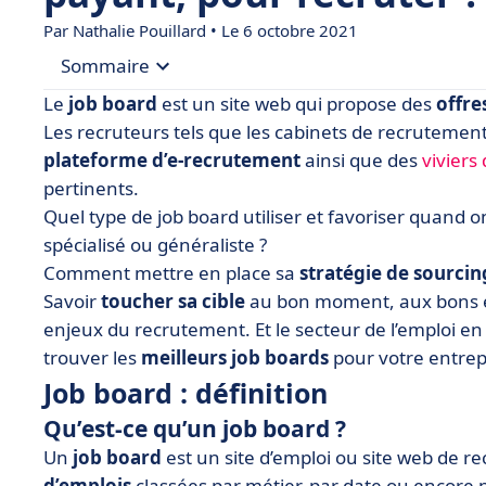
Par
Nathalie Pouillard
• Le 6 octobre 2021
Sommaire
Le
job board
est un site web qui propose des
offre
• Job board : définition
Les recruteurs tels que les cabinets de recrutemen
plateforme d’e-recrutement
ainsi que des
viviers
• Quels sont les meilleurs job boards ?
pertinents.
• Comment bien choisir son job board ? 6 critère
Quel type de job board utiliser et favoriser quand o
• [Bonus] 6 conseils pour exploiter au mieux les
spécialisé ou généraliste ?
Comment mettre en place sa
stratégie de sourcin
Savoir
toucher sa cible
au bon moment, aux bons en
enjeux du recrutement. Et le secteur de l’emploi en 
trouver les
meilleurs job boards
pour votre entrep
Job board : définition
Qu’est-ce qu’un job board ?
Un
job board
est un site d’emploi ou site web de r
d’emplois
classées par métier, par date ou encore p