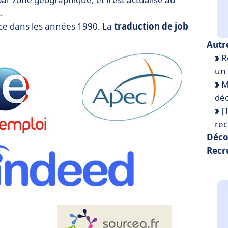
.
nce dans les années 1990. La
traduction de job
Autr
R
un 
Me
déc
[T
re
Déco
Recr