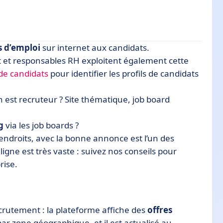
s d’emploi
sur internet aux candidats.
t et responsables RH exploitent également cette
 de candidats
pour identifier les profils de candidats
s de sélection
n est recruteur ? Site thématique, job board
 job boards
g
via les job boards ?
droits, avec la bonne annonce est l’un des
ligne est très vaste : suivez nos conseils pour
rise.
ecrutement : la plateforme affiche des
offres
ar zone géographique, et il est actualisé au