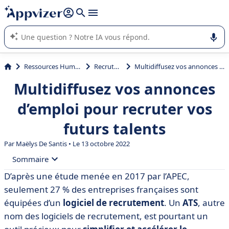
répondre (plusieurs lignes avec
shift + entrée
).
L'IA de Appvizer vous guide dans l'utilisation ou la sélection de
logiciel SaaS en entreprise.
Ressources Humaines (RH)
Recrutement
Multidiffusez vos annonces d’emploi pour recruter vos futurs talents
Multidiffusez vos annonces
d’emploi pour recruter vos
futurs talents
Par
Maëlys De Santis
• Le 13 octobre 2022
Sommaire
D’après une étude menée en 2017 par l’APEC,
• Qu’est-ce que la multidiffusion d’annonce d’emploi ?
seulement 27 % des entreprises françaises sont
• 7 avantages d’un outil de multidiffusion d’offres
équipées d’un
logiciel de recrutement
. Un
ATS
, autre
d’emploi
nom des logiciels de recrutement, est pourtant un