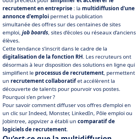
outil précieux pour
simplifier et accélérer le
• Comparatif des logiciels de recrutement pour
multidiffuser vos offres
recrutement en entreprise
: la
multidiffusion d’une
annonce d’emploi
permet la publication
simultanée des offres sur des centaines de sites
emploi,
job boards
, sites d’écoles ou réseaux d’anciens
élèves.
Cette tendance s’inscrit dans le cadre de la
digitalisation de la fonction RH
. Les recruteurs ont
désormais à leur disposition des solutions en ligne qui
simplifient le
processus de recrutement
, permettent
un
recrutement collaboratif
et accélèrent la
découverte de talents pour pourvoir vos postes.
Pourquoi s’en priver ?
Pour savoir comment diffuser vos offres d’emploi en
un clic sur Indeed, Monster, LinkedIn, Pôle emploi ou
Jobintree, appvizer a établi un
comparatif de
logiciels de recrutement
.
Qu’est-ce que la multidiffusion