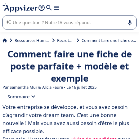
répondre (plusieurs lignes avec
shift + entrée
).
L'IA de Appvizer vous guide dans l'utilisation ou la sélection de
logiciel SaaS en entreprise.
Ressources Humaines (RH)
Recrutement
Comment faire une fiche de poste parfaite + modèle et exemple
Comment faire une fiche de
poste parfaite + modèle et
exemple
Par
Samantha Mur
& Alicia Faure • Le 16 juillet 2025
Sommaire
Votre entreprise se développe, et vous avez besoin
• Qu'est-ce qu'une fiche de poste ?
d’agrandir votre dream team. C’est une bonne
• Exemple de fiche de poste
nouvelle ! Mais vous avez aussi besoin d’être le plus
efficace possible.
• Comment faire une fiche de poste parfaite ?