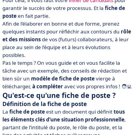
Pour cela, il vous faut votre
vivier de candidats
pour
• Modèle de fiche de poste à télécharger
garantir le succès de votre processus. Et la
fiche de
• Modèle de fiche de poste : on résume !
poste
en fait partie.
Afin de l’élaborer en bonne et due forme, prenez
quelques instants pour réfléchir aux contours du
rôle
et des missions
de vos (futurs) collaborateurs, à leur
place au sein de l’équipe et à leurs évolutions
possibles.
Pas le temps ? On vous guide et on vous facilite la
tâche avec un exemple, des conseils de rédaction et
bien sûr un
modèle de fiche de poste
vierge à
télécharger,
à compléter
avec vos propres infos ! 🧑‍💻
Qu'est-ce qu'une fiche de poste ?
Définition de la fiche de poste
La
fiche de poste
est un document qui définit
tous
les éléments clés d’une situation professionnelle
,
partant de l’intitulé du poste, le rôle du poste, et la