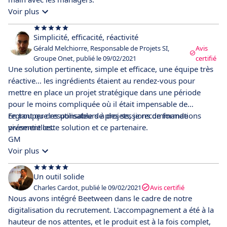
Voir plus
Simplicité, efficacité, réactivité
Gérald Melchiorre, Responsable de Projets SI,
Avis
Groupe Onet, publié le 09/02/2021
certifié
Une solution pertinente, simple et efficace, une équipe très
réactive... les ingrédients étaient au rendez-vous pour
mettre en place un projet stratégique dans une période
pour le moins compliquée où il était impensable de
regrouper des utilisateurs à des sessions de formations
En tant que responsable de projets, je recommande
présentielles.
vivement cette solution et ce partenaire.
GM
Voir plus
Un outil solide
Charles Cardot, publié le 09/02/2021
Avis certifié
Nous avons intégré Beetween dans le cadre de notre
digitalisation du recrutement. L'accompagnement a été à la
hauteur de nos attentes, et le produit est à la fois complet,