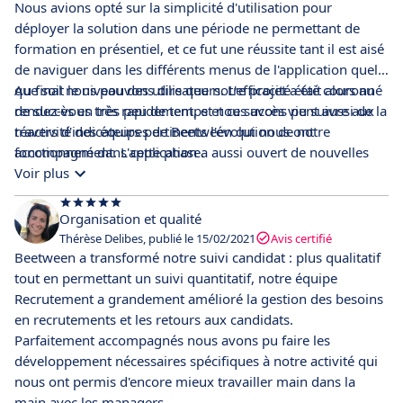
Nous avions opté sur la simplicité d'utilisation pour
déployer la solution dans une période ne permettant de
formation en présentiel, et ce fut une réussite tant il est aisé
de naviguer dans les différents menus de l'application quel
que soit le niveau des utilisateurs. L'efficacité était alors au
Au final nous pouvons dire que notre projet a été couronné
rendez-vous très rapidement, et nous avons pu suivre aux
de succès en très peu de temps et ce succès vient aussi de la
travers d'indicateurs pertinents l'évolution de notre
réactivité des équipes de Beetween qui nous ont
fonctionnement. L'application a aussi ouvert de nouvelles
accompagné dans cette phase.
portes en terme de réactivité de traitement des candidats
Voir plus
grâce aux diverses fonctionnalités de contact et de partage
entre nos agences...
Organisation et qualité
Thérèse Delibes, publié le 15/02/2021
Avis certifié
Beetween a transformé notre suivi candidat : plus qualitatif
tout en permettant un suivi quantitatif, notre équipe
Recrutement a grandement amélioré la gestion des besoins
en recrutements et les retours aux candidats.
Parfaitement accompagnés nous avons pu faire les
développement nécessaires spécifiques à notre activité qui
nous ont permis d'encore mieux travailler main dans la
main avec les managers.