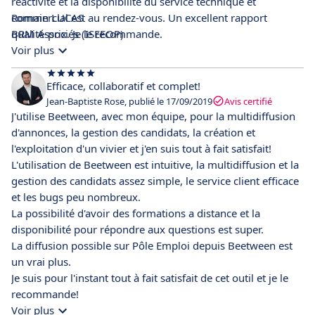
réactivité et la disponibilité du service technique et
commercial est au rendez-vous. Un excellent rapport
Romain LUCAS
qualité-prix. Je le recommande.
BRM Associés (ISEEOP)
Voir plus
Efficace, collaboratif et complet!
Jean-Baptiste Rose, publié le 17/09/2019
Avis certifié
J'utilise Beetween, avec mon équipe, pour la multidiffusion
d'annonces, la gestion des candidats, la création et
l'exploitation d'un vivier et j'en suis tout à fait satisfait!
L'utilisation de Beetween est intuitive, la multidiffusion et la
gestion des candidats assez simple, le service client efficace
et les bugs peu nombreux.
La possibilité d'avoir des formations a distance et la
disponibilité pour répondre aux questions est super.
La diffusion possible sur Pôle Emploi depuis Beetween est
un vrai plus.
Je suis pour l'instant tout à fait satisfait de cet outil et je le
recommande!
Voir plus