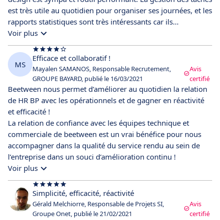
est très utile au quotidien pour organiser ses journées, et les
rapports statistiques sont très intéressants car ils
permettent de mesurer l'activité de recrutement. De plus,
Voir plus
grâce au mode SaaS, le suivi des recrutements est possible,
même en déplacement !
Efficace et collaboratif !
MS
Mayalen SAMANOS, Responsable Recrutement,
Avis
GROUPE BAYARD, publié le 16/03/2021
certifié
Beetween nous permet d’améliorer au quotidien la relation
de HR BP avec les opérationnels et de gagner en réactivité
et efficacité !
La relation de confiance avec les équipes technique et
commerciale de beetween est un vrai bénéfice pour nous
accompagner dans la qualité du service rendu au sein de
l’entreprise dans un souci d’amélioration continu !
Voir plus
Simplicité, efficacité, réactivité
Gérald Melchiorre, Responsable de Projets SI,
Avis
Groupe Onet, publié le 21/02/2021
certifié