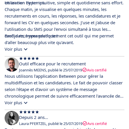
en un rien de temps.
Utilisation hyper intuitive, simple et quotidienne sans effort.
Chaque matin, je visualise en quelques minutes, les
recrutements en cours, les réponses, les candidatures et je
forward les CV en quelques secondes. J'use et j'abuse de
l'utilisation du SMS pour l'envoi simultané à tous les
candidats, hyper pratique !
Bref je recommande fortement cet outil qui me permet
d'aller beaucoup plus vite qu'avant.
Voir plus
Outil efficace pour le recrutement
Joannès MEENS, publié le 25/07/2019
Avis certifié
Nous utilisons l'application Between pour gérer la
multidiffusion et les candidatures. Le fait de pouvoir classer
selon l'étape et d'avoir un système de message
chronologique permet de suivre efficacement l'avancée des
candidatures.
Voir plus
Depuis 2 ans...
Laura PFERTZEL, publié le 25/07/2019
Avis certifié