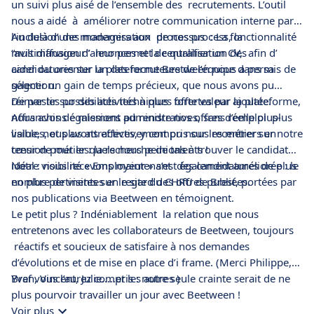
un suivi plus aisé de l’ensemble des recrutements. L’outil
nous a aidé à améliorer notre communication interne par
l’inclusion des managers aux processus : La fonctionnalité
Au delà d’une modernisation de nos process, la
“avis manageur” leur permet de qualifier un CV, afin d’
multidiffusion d’annonces et la centralisation des
aider ou orienter un des recruteurs de l’équipe dans sa
candidatures sur la plateforme Beetween nous a permis de
sélection.
gagner un gain de temps précieux, que nous avons pu
réinvestir sur des activités à plus forte valeur ajoutée.
De par les possibilités techniques offertes par la plateforme,
Affranchis de missions administratives, sans réelle plus-
nous avons également pu rendre nos offres d’emploi plus
value, nous avons effectivement pu nous recentrer sur notre
lisibles, et plus attractives, y compris sur les métiers en
cœur de métier : la recherche de talents !
tension pour lesquels nous peinions à trouver le candidat
idéal : nous recevons maintenant des candidatures de plus
Notre visibilité « Employeur » s’est également améliorée : le
en plus pertinentes en regard des offres publiées.
nombre de visites sur le site du CHRU de Brest, portées par
nos publications via Beetween en témoignent.
Le petit plus ? Indéniablement la relation que nous
entretenons avec les collaborateurs de Beetween, toujours
réactifs et soucieux de satisfaire à nos demandes
d’évolutions et de mise en place d’i frame. (Merci Philippe,
Yvan, Vincent, Julie…..et les autres )
Bref vous l’aurez compris : notre seule crainte serait de ne
plus pourvoir travailler un jour avec Beetween !
Voir plus