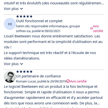
intuitif et très évolutifs (des nouveautés sont régulièrement
mises à disposition). Nous sommes totalement satisfaits des
Voir plus
services de cette application.
Outil fonctionnel et complet
HI
hatim idir, responsable informatique, groupe
Avis
sofitex ica, publié le 09/02/2021
certifié
L'outil Beetween nous donne entièrement satisfaction. Les
modules sont performant et la simplicité d'utilisation est au
rdv !
Le support technique est très réactif et à l'écoute de nos
idées d'améliorations.
Voir plus
Un partenaire de confiance
Romain Lucas, publié le 20/09/2019
Avis certifié
Le logiciel Beetween est un produit à la fois technique et
fonctionnel. Simple et rapide d'utilisation il nous a permis
d'augmenter rapidement en efficacité et d'y accéder partout
dès lors que nous avons une connexion web. De plus, la