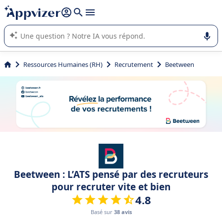
répondre (plusieurs lignes avec
shift + entrée
).
L'IA de Appvizer vous guide dans l'utilisation ou la sélection de
logiciel SaaS en entreprise.
Ressources Humaines (RH)
Recrutement
Beetween
Beetween : L’ATS pensé par des recruteurs
pour recruter vite et bien
4.8
Basé sur
38 avis