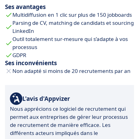
rapidement les candidats les plus pertinents en
Ses avantages
fonction des critères définis, vous permettant
Multidiffusion en 1 clic sur plus de 150 jobboards
de gagner un temps précieux.
Parsing de CV, matching de candidats et sourcing
Conformité RGPD garantie
: Beetween intègre
LinkedIn
des outils avancés pour gérer les
Outil totalement sur-mesure qui s’adapte à vos
consentements, anonymiser les données et
processus
sécuriser les informations candidates, vous
GDPR
assurant une conformité totale à la
Ses inconvénients
réglementation.
Non adapté si moins de 20 recrutements par an
Support client réactif
: Avec une équipe basée
en
France
, Beetween garantit un
accompagnement de proximité, rapide et
L'avis d'Appvizer
efficace pour répondre à toutes vos questions
et assurer un déploiement optimal.
Nous apprécions ce logiciel de recrutement qui
permet aux entreprises de gérer leur processus
de recrutement de manière efficace. Les
différents acteurs impliqués dans le