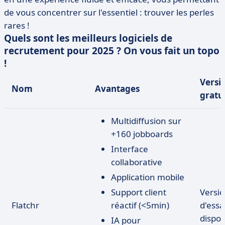
de vous concentrer sur l'essentiel : trouver les perles
rares !
Quels sont les meilleurs logiciels de
recrutement pour 2025 ? On vous fait un topo
!
Versi
Nom
Avantages
gratu
Multidiffusion sur
+160 jobboards
Interface
collaborative
Application mobile
Support client
Versi
Flatchr
réactif (<5min)
d'essa
dispon
IA pour