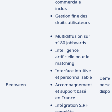
commerciale
inclus
Gestion fine des
droits utilisateurs
Multidiffusion sur
+180 jobboards
Intelligence
artificielle pour le
matching
Interface intuitive
et personnalisable
Démo
Beetween
Accompagnement
perso
et support basé
dispon
en France
Intégration SIRH
complète