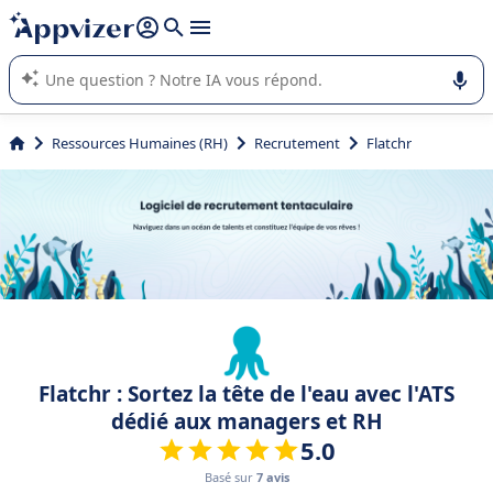
répondre (plusieurs lignes avec
shift + entrée
).
L'IA de Appvizer vous guide dans l'utilisation ou la sélection de
logiciel SaaS en entreprise.
Ressources Humaines (RH)
Recrutement
Flatchr
Flatchr : Sortez la tête de l'eau avec l'ATS
dédié aux managers et RH
5.0
Basé sur
7 avis