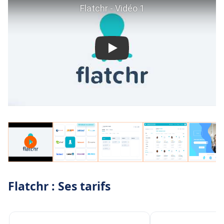
: temps de recrutement, taux de conversion
par job board, efficacité des annonces.
Ajustez votre stratégie
grâce aux
statistiques en temps réel
.
Une solution tout-en-un, sans coûts cachés :
Flatchr regroupe toutes les fonctionnalités
essentielles
dans un seul outil
. Pas besoin
d’acheter des modules supplémentaires ou
d’intégrer plusieurs logiciels pour gérer vos
recrutements.
Une plateforme évolutive et adaptée à toutes
les entreprises :
que vous soyez une TPE, PME
ou grande entreprise, Flatchr s’adapte à vos
Flatchr : Ses tarifs
besoins :
Personnalisation avancée
des workflows et