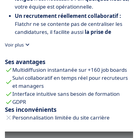
votre équipe est opérationnelle.
Un recrutement réellement collaboratif :
Flatchr ne se contente pas de centraliser les
candidatures, il facilite aussi
la prise de
décision en équipe
:
Voir plus
Partage des dossiers candidats
en temps
Ses avantages
réel avec managers et RH.
Multidiffusion instantanée sur +160 job boards
Système de notation et commentaires
Suivi collaboratif en temps réel pour recruteurs
pour une validation rapide.
et managers
Notifications et relances automatiques
Interface intuitive sans besoin de formation
pour éviter les oublis.
GDPR
Ses inconvénients
Un suivi précis pour améliorer vos
Personnalisation limitée du site carrière
recrutements :
Tableau de bord clair
avec indicateurs clés