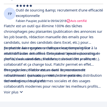
Outil de sourcing &amp; recrutement d'une efficacité
FP
exceptionnelle
Fabien Paupier, publié le 09/04/2018
Avis certifié
Flatchr est un outil qui élimine 100% des tâches
chronophages peu plaisantes (publication des annonces sur
les job boards, rédaction manuelle des emails pour les
candidats, suivi des candidats dans Excel, etc.) pour
permettre aux recruteurs d'allouer leur temps et leur
En plus de faire gagner un temps exceptionnel grâce à la
attention à des activités à forte valeur ajoutée (sourcing de
multi-diffusion des offres d'emploi et l'envoi automatique
profils, évaluation des candidats, création des profils, etc.).
d'emails aux candidats, Flatchr est un outil RH vraiment
collaboratif et ça change tout. Flatchr permet en effet
d'engager les collaborateurs dans le processus de
En conclusion, Flatchr est un outil de recrutement
recrutement : évaluation, notes, commentaires, distribution
rafraichissant qui vous permet de tirer parti des
des entretiens : tout y est.
technologies, des plateformes sociales et des usages
collaboratifs modernes pour recruter les meilleurs profils
avant vos concurrents.
Voir plus