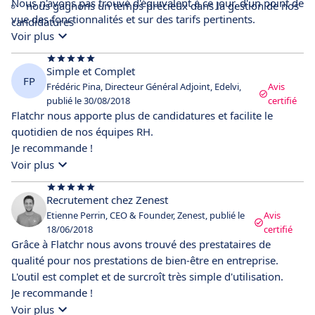
Nous n'avons pas trouvé d'équivalent à ce jour, d'un point de
nous gagnons un temps précieux dans la gestion de nos
vue des fonctionnalités et sur des tarifs pertinents.
candidatures
Voir plus
Simple et Complet
FP
Frédéric Pina, Directeur Général Adjoint, Edelvi,
Avis
publié le 30/08/2018
certifié
Flatchr nous apporte plus de candidatures et facilite le
quotidien de nos équipes RH.
Je recommande !
Voir plus
Recrutement chez Zenest
Etienne Perrin, CEO & Founder, Zenest, publié le
Avis
18/06/2018
certifié
Grâce à Flatchr nous avons trouvé des prestataires de
qualité pour nos prestations de bien-être en entreprise.
L'outil est complet et de surcroît très simple d'utilisation.
Je recommande !
Voir plus