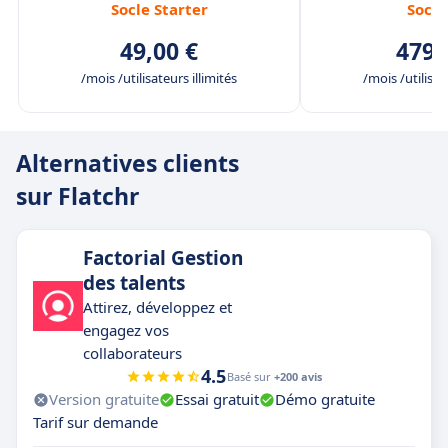
Socle Starter
Socle
formulaires de candidature.
49,00 €
479,
Intégration avec vos outils RH
pour un
écosystème fluide.
/mois /utilisateurs illimités
/mois /utilisat
Alternatives clients
sur Flatchr
Factorial Gestion
des talents
Attirez, développez et
engagez vos
collaborateurs
4.5
Basé sur
+200 avis
Version gratuite
Essai gratuit
Démo gratuite
Tarif sur demande