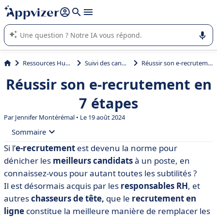
répondre (plusieurs lignes avec
shift + entrée
).
L'IA de Appvizer vous guide dans l'utilisation ou la sélection de
logiciel SaaS en entreprise.
Ressources Humaines (RH)
Suivi des candidats (ATS)
Réussir son e-recrutement en 7 étapes
Réussir son e-recrutement en
7 étapes
Par
Jennifer Montérémal
• Le 19 août 2024
Sommaire
Si l’
e-recrutement
est devenu la norme pour
• Définition du e-recrutement
dénicher les
meilleurs candidats
à un poste, en
• Les enjeux du e-recrutement
connaissez-vous pour autant toutes les subtilités ?
Il est désormais acquis par les
responsables RH
, et
• Les avantages et les inconvénients du e-recrutement
autres
chasseurs de tête,
que le
recrutement en
• Les étapes du e-recrutement
ligne
constitue la meilleure manière de remplacer les