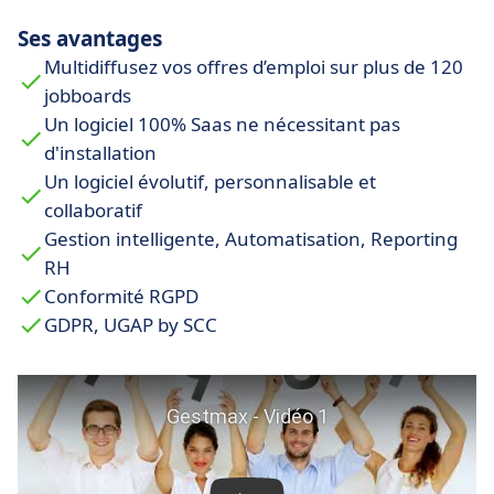
automatisez leur suppression et garantissez
Ses avantages
l’accessibilité.
Multidiffusez vos offres d’emploi sur plus de 120
jobboards
Un logiciel 100% Saas ne nécessitant pas
d'installation
Un logiciel évolutif, personnalisable et
collaboratif
Gestion intelligente, Automatisation, Reporting
RH
Conformité RGPD
GDPR, UGAP by SCC