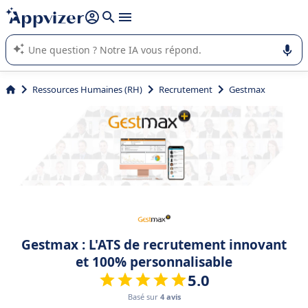
répondre (plusieurs lignes avec
shift + entrée
).
L'IA de Appvizer vous guide dans l'utilisation ou la sélection de
logiciel SaaS en entreprise.
Ressources Humaines (RH)
Recrutement
Gestmax
Gestmax : L'ATS de recrutement innovant
et 100% personnalisable
5.0
Basé sur
4 avis