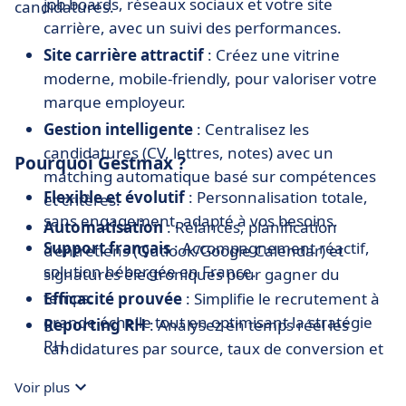
job boards, réseaux sociaux et votre site
candidatures.
carrière, avec un suivi des performances.
Site carrière attractif
: Créez une vitrine
moderne, mobile-friendly, pour valoriser votre
marque employeur.
Gestion intelligente
: Centralisez les
candidatures (CV, lettres, notes) avec un
Pourquoi Gestmax ?
matching automatique basé sur compétences
Flexible et évolutif
: Personnalisation totale,
et critères.
sans engagement, adapté à vos besoins.
Automatisation
: Relances, planification
Support français
: Accompagnement réactif,
d’entretiens (Outlook/Google Calendar) et
solution hébergée en France.
signatures électroniques pour gagner du
temps.
Efficacité prouvée
: Simplifie le recrutement à
grande échelle tout en optimisant la stratégie
Reporting RH
: Analysez en temps réel les
RH.
candidatures par source, taux de conversion et
temps d’embauche.
Voir plus
Conformité RGPD
: Sécurisez les données,