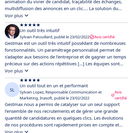
animation du vivier de candidat, traçabilité des échanges,
multidiffusion des annonces en un clic.... La solution du
recruteur adaptée a son entreprise, ses métiers, son
Voir plus
contexte.
Un outil très intuitif
Sylvain Patouillard, publié le 23/02/2022
Avis certifié
Gestmax est un outil très intuitif possédant de nombreuses
fonctionnalités. Un paramétrage personnalisé permet de
s’adapter aux besoins de l’entreprise et de gagner un temps
précieux sur des actions répétitives […] Les équipes sont
très à l’écoute des besoins et des demandes d’évolution de
Voir plus
l’outil.
Un outil tout en un et performant
SL
Sylvain Lopez, Responsable Communication et
Avis
Marketing, Inasoft, publié le 23/02/2022
certifié
Gestmax nous a permis de catalyser sur un seul support
l’ensemble de nos recrutements et de gérer une grande
quantité de candidatures en quelques clics. Les évolutions
de nos procédures sont rapidement prises en compte et
traduites dans la solution par l’équipe projet.
Voir plus