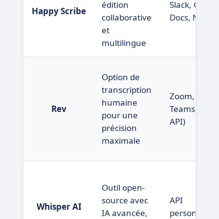
édition
Slack, Googl
Happy Scribe
collaborative
Docs, Notion
et
multilingue
Option de
transcription
Zoom, Micro
humaine
Rev
Teams, ATS (
pour une
API)
précision
maximale
Outil open-
source avec
API
Whisper AI
IA avancée,
personnalis