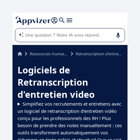
Plus votre question est précise, mieux notre IA
pourra vous répondre (plusieurs lignes avec
shift
+ entrée
).
L'IA de Appvizer vous guide dans l'utilisation ou
la sélection de logiciel SaaS en entreprise.
Ressources Humaines (RH)
Retranscription d'entretien video
Logiciels de
Retranscription
d'entretien video
Simplifiez vos recrutements et entretiens avec
un logiciel de retranscription d’entretien vidéo
conçu pour les professionnels des RH ! Plus
besoin de prendre des notes manuellement : ces
outils transforment automatiquement vos
échanges en texte précis et structuré.Que ce soit