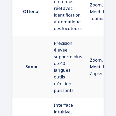
en temps
Zoom, Goog
réel avec
Otter.ai
Meet, Micros
identification
Teams
automatique
des locuteurs
Précision
élevée,
supporte plus
Zoom, Goog
de 40
Sonix
Meet, Dropb
langues,
Zapier
outils
d'édition
puissants
Interface
intuitive,