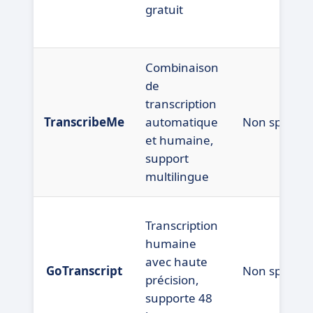
gratuit
Combinaison
de
transcription
TranscribeMe
automatique
Non spécifié
et humaine,
support
multilingue
Transcription
humaine
avec haute
GoTranscript
Non spécifié
précision,
supporte 48