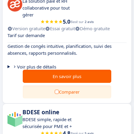
La solution paie et RH
collaborative pour tout
gérer
5.0
Basé sur
2 avis
Version gratuite
Essai gratuit
Démo gratuite
Tarif sur demande
Gestion de congés intuitive, planification, suivi des
absences, rapports personnalisés.
Voir plus de détails
En savoir plus
Comparer
BDESE online
BDESE simple, rapide et
sécurisée pour PME et +
4.8
Basé sur
5 avis