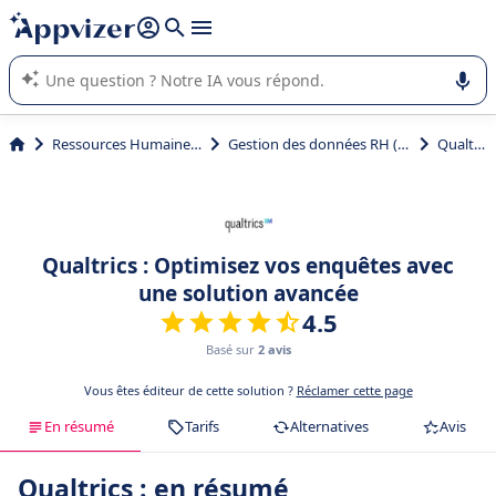
répondre (plusieurs lignes avec
shift + entrée
).
L'IA de Appvizer vous guide dans l'utilisation ou la sélection de
logiciel SaaS en entreprise.
Ressources Humaines (RH)
Gestion des données RH (BDESE)
Qualtrics
Qualtrics : Optimisez vos enquêtes avec
une solution avancée
4.5
Basé sur
2 avis
Vous êtes éditeur de cette solution ?
Réclamer cette page
En résumé
Tarifs
Alternatives
Avis
Qualtrics : en résumé