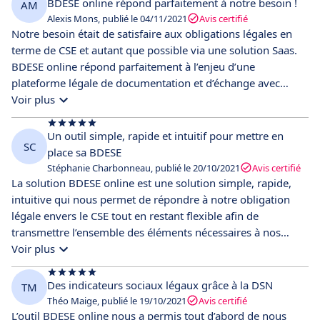
BDESE online répond parfaitement à notre besoin !
AM
également suivi un webinaire pour la BDESE. Une réponse
Alexis Mons, publié le 04/11/2021
Avis certifié
très rapide de la part du support a été apportée avec des
Notre besoin était de satisfaire aux obligations légales en
explications claires.
terme de CSE et autant que possible via une solution Saas.
BDESE online répond parfaitement à l’enjeu d’une
plateforme légale de documentation et d’échange avec
notre CSE.
Voir plus
Un outil simple, rapide et intuitif pour mettre en
SC
place sa BDESE
Stéphanie Charbonneau, publié le 20/10/2021
Avis certifié
La solution BDESE online est une solution simple, rapide,
intuitive qui nous permet de répondre à notre obligation
légale envers le CSE tout en restant flexible afin de
transmettre l’ensemble des éléments nécessaires à nos
échanges avec les membres du CSE.
Voir plus
Des indicateurs sociaux légaux grâce à la DSN
TM
Théo Maige, publié le 19/10/2021
Avis certifié
L’outil BDESE online nous a permis tout d’abord de nous