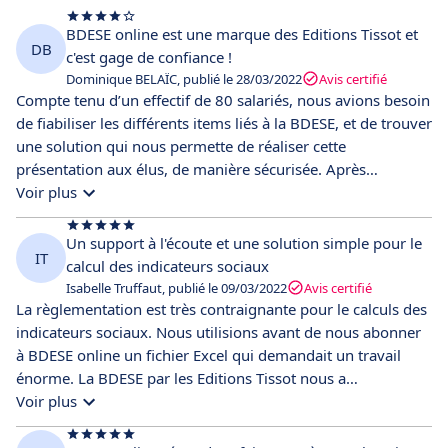
BDESE online est une marque des Editions Tissot et
DB
c'est gage de confiance !
Dominique BELAÏC, publié le 28/03/2022
Avis certifié
Compte tenu d’un effectif de 80 salariés, nous avions besoin
de fiabiliser les différents items liés à la BDESE, et de trouver
une solution qui nous permette de réaliser cette
présentation aux élus, de manière sécurisée. Après
consultation et démonstrations auprès de différents
Voir plus
éditeurs, notre choix s’est porté vers BDESE online, solution
qui répondait en termes de qualité/coût/présentation à nos
Un support à l'écoute et une solution simple pour le
IT
critères de sélection. Le fait que BDESE online était adossé
calcul des indicateurs sociaux
aux Editions TISSOT était également un gage de confiance.
Isabelle Truffaut, publié le 09/03/2022
Avis certifié
La solution nous permet d’importer facilement les éléments
La règlementation est très contraignante pour le calculs des
de DSN et de réaliser de manière automatique et récurrente
indicateurs sociaux. Nous utilisions avant de nous abonner
tous les calculs liés aux indicateurs sociaux. Nous avons
à BDESE online un fichier Excel qui demandait un travail
aussi constaté que le support technique était réactif, mais
énorme. La BDESE par les Editions Tissot nous a
aussi que la solution était mise à jour en termes de
grandement facilité le calcul des indicateurs. On transfert la
Voir plus
fonctionnalités, ce qui là encore, nous permet des
DSN tous les mois et le calcul se fait seul. On n’a plus qu’à
anticipations futures.
vérifier les indicateurs calculés et les publier. Nous avons