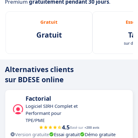
Premium
gratuitement pendant 30 jours
.
Gratuit
Essen
Gratuit
Tar
sur de
Alternatives clients
sur BDESE online
Factorial
Logiciel SIRH Complet et
Performant pour
TPE/PME
4.5
Basé sur
+200 avis
Version gratuite
Essai gratuit
Démo gratuite