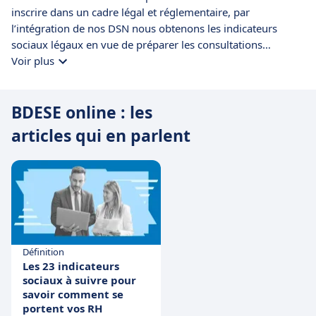
inscrire dans un cadre légal et réglementaire, par
l’intégration de nos DSN nous obtenons les indicateurs
sociaux légaux en vue de préparer les consultations
annuelles. De par l’ergonomie de l’application, l’accès à
Voir plus
l’information est rapidement établi. Ce logiciel, est pour
nous, un outil de communication supplémentaire avec le
BDESE online : les
CSE. De plus, l’accompagnement et la réactivité des équipes
est un réel atout dans l’appréhension et l’utilisation de la
articles qui en parlent
solution.
Définition
Les 23 indicateurs
sociaux à suivre pour
savoir comment se
portent vos RH