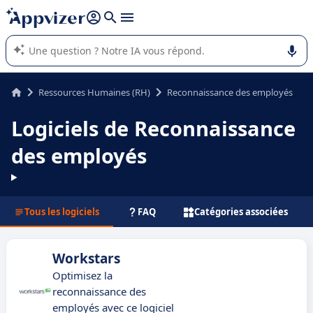
répondre (plusieurs lignes avec
shift + entrée
).
L'IA de Appvizer vous guide dans l'utilisation ou la sélection de
logiciel SaaS en entreprise.
Ressources Humaines (RH)
Reconnaissance des employés
Logiciels de Reconnaissance
des employés
Tous les logiciels
FAQ
Catégories associées
Workstars
Optimisez la
reconnaissance des
employés avec ce logiciel