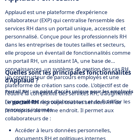
Applaud est une plateforme d’expérience
collaborateur (EXP) qui centralise l’ensemble des
services RH dans un portail unique, accessible et
personnalisé. Conçue pour les professionnels RH
dans les entreprises de toutes tailles et secteurs,
elle propose un éventail de fonctionnalités comme
un portail RH, un assistant IA, une base de
connaissances, un système de gestion des cas RH,
Quelles sont les principales fonctionnalités
un constructeur de parcours employés et une
d’Applaud ?
plateforme de création sans code. L’objectif est de
Portail RH : un point d’accès unique pour les employés
réduire la complexité des services RH, d’augmenter
l’engagement des collaborateurs et de fluidifier les
Le
portail RH
regroupe tous les services RH de
processus internes.
l’entreprise au même endroit. Il permet aux
collaborateurs de :
Accéder à leurs données personnelles,
documents RH et politiques internes