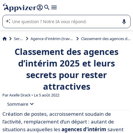
répondre (plusieurs lignes avec
shift + entrée
).
L'IA de Appvizer vous guide dans l'utilisation ou la sélection de
logiciel SaaS en entreprise.
Services
Agence d'intérim (travail temporaire)
Classement des agences d’intérim 2025 et leurs secrets pour rester attractives
Classement des agences
d’intérim 2025 et leurs
secrets pour rester
attractives
Par
Axelle Drack
• Le 5 août 2022
Sommaire
Création de postes, accroissement soudain de
• Classement 2025 des agences d’intérim
l’activité, remplacement d’un départ : autant de
• Agences d’intérim : leurs secrets pour rester
situations auxquelles les
agences d’intérim
savent