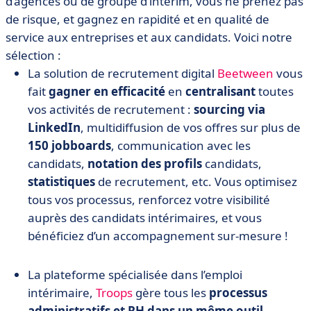
d’agences ou de groupe d’intérim, vous ne prenez pas
de risque, et gagnez en rapidité et en qualité de
service aux entreprises et aux candidats. Voici notre
sélection :
La solution de recrutement digital
Beetween
vous
fait
gagner en efficacité
en
centralisant
toutes
vos activités de recrutement :
sourcing via
LinkedIn
, multidiffusion de vos offres sur plus de
150 jobboards
, communication avec les
candidats,
notation des profils
candidats,
statistiques
de recrutement, etc. Vous optimisez
tous vos processus, renforcez votre visibilité
auprès des candidats intérimaires, et vous
bénéficiez d’un accompagnement sur-mesure !
La plateforme spécialisée dans l’emploi
intérimaire,
Troops
gère tous les
processus
administratifs et RH
dans un même outil
.