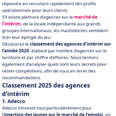
compétitives
répondre en recrutant rapidement des profils
opérationnels pour leurs clients.
• Réussir la digitalisation de son agence intérim
S’il existe pléthore d’agences sur le
marché de
• Se digitaliser sans oublier l’humain
l’intérim
, de la locale indépendante aux grands
groupes internationaux, les mastodontes semblent
tirer leur épingle du jeu.
Découvrez le
classement des agences d’intérim sur
l’année 2020
, élaboré par nombre d’agences sur le
territoire et par chiffre d’affaires. Nous tentons
également d’analyser quels sont leurs secrets pour
rester compétitives, afin de vous en livrer des
recommandations.
Classement 2025 des agences
d’intérim
1. Adecco
Adecco s’investit tout particulièrement pour
l’
insertion des jeunes sur le marché de l’emploi
, en