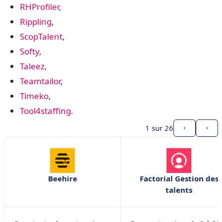
RHProfiler
,
Rippling
,
ScopTalent
,
Softy
,
Taleez,
Teamtailor
,
Timeko
,
Tool4staffing
.
1
sur 26
Beehire
Factorial Gestion des
talents