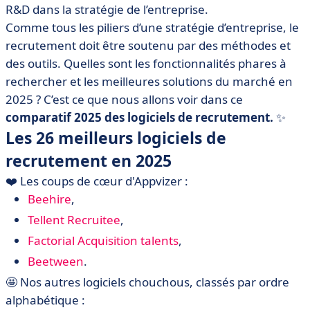
• Bizneo ATS
R&D dans la stratégie de l’entreprise.
• Cegid HR
Comme tous les piliers d’une stratégie d’entreprise, le
• Eurécia Gestion des Talents
recrutement doit être soutenu par des méthodes et
des outils. Quelles sont les fonctionnalités phares à
• Flatchr
rechercher et les meilleures solutions du marché en
• Foederis
2025 ? C’est ce que nous allons voir dans ce
• Gestmax
comparatif 2025 des logiciels de recrutement.
✨
• HRMAPS
Les 26 meilleurs logiciels de
• Inrecruiting
recrutement en 2025
• Jobaffinity
❤️ Les coups de cœur d'Appvizer :
• Kelio
Beehire
,
• Layan
Tellent Recruitee
,
• Nicoka ATS
Factorial Acquisition talents
,
• People In
Beetween
.
• Recruitee
🤩 Nos autres logiciels chouchous, classés par ordre
alphabétique :
• Recrutor