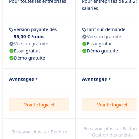
Pour toutes les entreprises
Pour entreprises de 2 à 25
salariés
Version payante dès
Tarif sur demande
95,00 € /mois
Version gratuite
Version gratuite
Essai gratuit
Essai gratuit
Démo gratuite
Démo gratuite
Avantages
Avantages
Facile à adopter et
Une approche unifiée 
utiliser
pensée pour les PME
Voir le logiciel
Voir le logiciel
Automatisation,
Personnalisation
centralisation et gain de
avancée des processus R
temps
Intégration fluide entr
En savoir plus sur Factoria
Multidiffusion et
gestion des talents et
En savoir plus sur Beehire
Gestion des talents
Marketplace de sites
processus RH quotidien