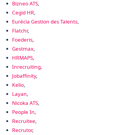
Bizneo ATS
,
• RHProfiler
Cegid HR
,
• Rippling
Eurécia Gestion des Talents
,
• ScopTalent
Flatchr
,
• Softy
Foederis
,
• Taleez ATS Recrutement
Gestmax
,
• Teamtailor
HRMAPS
,
• Timeko
Inrecruiting
,
• Tool4staffing
Jobaffinity
,
• Logiciel de recrutement : définition d’ATS, CRM de
Kelio
,
recrutement et SIRH
Layan
,
• Nos critères de sélection pour ce comparatif
Nicoka ATS
,
• Choisissez l’outil de recrutement adapté à vos besoins
People In
,
Recruitee
,
Recrutor
,