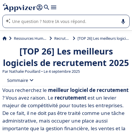
répondre (plusieurs lignes avec
shift + entrée
).
L'IA de Appvizer vous guide dans l'utilisation ou la sélection de
logiciel SaaS en entreprise.
Ressources Humaines (RH)
Recrutement
[TOP 26] Les meilleurs logiciels de recrutement 2025
[TOP 26] Les meilleurs
logiciels de recrutement 2025
Par
Nathalie Pouillard
• Le 4 septembre 2025
Sommaire
Vous recherchez le
meilleur logiciel de recrutement
• Les 26 meilleurs logiciels de recrutement en 2025
? Vous avez raison. Le
recrutement
est un levier
• Beehire
majeur de compétitivité pour toutes les entreprises.
De ce fait, il ne doit pas être traité comme une tâche
• Factorial Acquisition talents
administrative, mais occuper une place aussi
• Beetween
importante que la gestion financière, les ventes et la