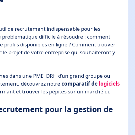
il de recrutement indispensable pour les
ur la gestion de CV ?
e problématique difficile à résoudre : comment
de profils disponibles en ligne ? Comment trouver
le projet de votre entreprise qui souhaiteront y
V : faites votre marché !
ines dans une PME, DRH d’un grand groupe ou
utement, découvrez notre
comparatif de
logiciels
ormant et trouver les pépites sur un marché du
 recrutement pour la gestion de