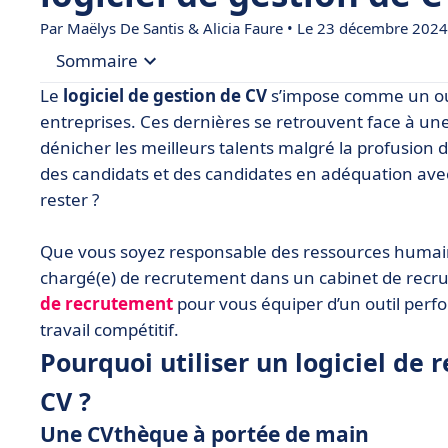
Par
Maëlys De Santis
& Alicia Faure • Le 23 décembre 2024
Sommaire
Le
logiciel de gestion de CV
s’impose comme un out
• Pourquoi utiliser un logiciel de recrutement po
entreprises. Ces dernières se retrouvent face à un
dénicher les meilleurs talents malgré la profusion 
• Automatisez vos processus de recrutement
des candidats et des candidates en adéquation avec 
• Tableau comparatif de logiciels de gestion de C
rester ?
• À vos marques. Prêt ? Recrutez !
Que vous soyez responsable des ressources huma
chargé(e) de recrutement dans un cabinet de recr
de recrutement
pour vous équiper d’un outil perf
travail compétitif.
Pourquoi utiliser un logiciel de
CV ?
Une CVthèque à portée de main