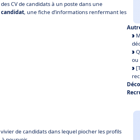
des CV de candidats à un poste dans une
r candidat
, une fiche d’informations renfermant les
Autr
Me
déc
Qu
ou 
[T
re
Déco
Recr
vier de candidats dans lequel piocher les profils
 à pourvoir.