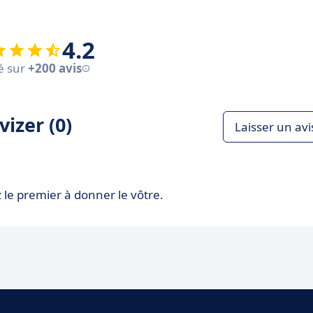
4.2
é sur
+200 avis
izer (0)
Laisser un avi
 le premier à donner le vôtre.