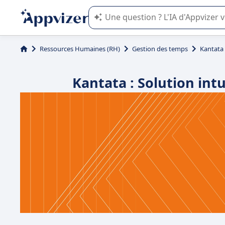
L'IA de Appvizer vous guide dans l'uti
Ressources Humaines (RH)
Gestion des temps
Kantata
Kantata : Solution intu