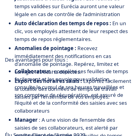
temps validées sur Eurécia auront une valeur
légale en cas de contrôle de l’administration
Auto déclaration des temps de repos :
En un
clic, vos employés attestent de leur respect des
temps de repos réglementaires.
Anomalies de pointage :
Recevez
immédiatement des notifications en cas
Des avantages pour tous :
d'anomalie de pointage. Repérez, limitez et
Collaborateur
: complète ses feuilles de temps
corrigez les écarts détectés.
facilement et les envoie pour validation,
Export des horaires saisis :
Exportez facilement
consulte le cumul de ses heures travaillées et
la totalité des données de temps de travail
son compteur de récupération, est assuré de
saisies par l’ensemble de vos employés.
l’équité et de la conformité des saisies avec ses
collaborateurs
Manager
: A une vision de l’ensemble des
saisies de ses collaborateurs, est alerté par
Élu Service Client de l’Année 2023
notification pour valider les feuilles de temps