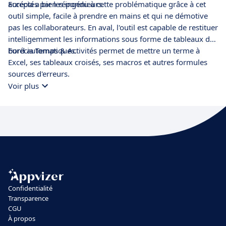
acceptés par les ingénieurs.
Eurécia a bien répondu à cette problématique grâce à cet
outil simple, facile à prendre en mains et qui ne démotive
pas les collaborateurs. En aval, l'outil est capable de restituer
intelligemment les informations sous forme de tableaux de
bord automatiques.
Eurécia Temps & Activités permet de mettre un terme à
Excel, ses tableaux croisés, ses macros et autres formules
sources d'erreurs.
Voir plus
Confidentialité
Transparence
CGU
À propos