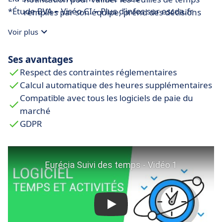
*Étude BVA
–
Viséo CI
–
Plus d’infos sur escda.fr
remplies par son équipe, prend des décisions
éclairées sur la base des données remontées
Voir plus
par l’outil, suit précisément les heures de travail
minimisant les erreurs de paie des
Ses avantages
collaborateurs, bénéficie d’une communication
Respect des contraintes réglementaires
plus fluide entre les membres de l’équipe
Calcul automatique des heures supplémentaires
Service RH
: Profite de l’automatisation des
Compatible avec tous les logiciels de paie du
processus, s’assure de la conformité légale du
marché
travail, analyse les données permettant
GDPR
d’identifier de potentiels problèmes
d’organisation, permet une gestion efficace de
la performance : évaluation du temps de travail
des salariés, besoin d’amélioration...