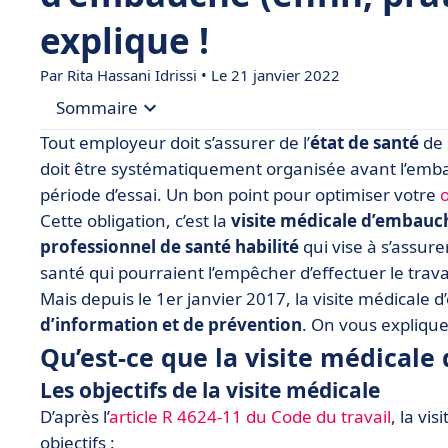
explique !
Par
Rita Hassani Idrissi
• Le 21 janvier 2022
Sommaire
Tout employeur doit s’assurer de l’
état de santé
de 
• Qu’est-ce que la visite médicale d’embauche ?
doit être systématiquement organisée avant l’embau
période d’essai. Un bon point pour optimiser votre
• La visite médicale ou VIP est obligatoire : on vo
Cette obligation, c’est la
visite médicale d’embauc
• Les exceptions à l’obligation de visite médicale
professionnel de santé habilité
qui vise à s’assur
santé qui pourraient l’empêcher d’effectuer le trav
Mais depuis le 1er janvier 2017, la visite médicale
d’information et de prévention
. On vous explique 
Qu’est-ce que la visite médicale
Les objectifs de la visite médicale
D’après l’
article R 4624-11 du Code du travail
, la vi
objectifs :