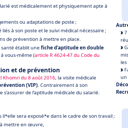
salarié est médicalement et physiquement apte à
gements ou adaptations de poste ;
Autr
é liés à son poste et le suivi médical nécessaire ;
7
yens de prévention à mettre en place.
réu
Ge
de santé établit une
fiche d’aptitude en double
mis
re à vous-même (
article R 4624-47 du Code du
les
tion et de prévention
Fa
un 
 El Khomri du 8 août 2016
, la visite médicale
Déco
prévention (VIP)
. Contrairement à son
Recr
de s’assurer de l’aptitude médicale du salarié.
 il*elle sera exposé*e dans le cadre de son travail ;
n à mettre en œuvre,