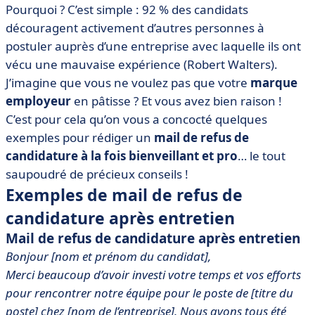
• Pourquoi est-il important de rédiger un mail de refus
Pourquoi ? C’est simple : 92 % des candidats
de candidature après un entretien ?
découragent activement d’autres personnes à
• Comment rédiger un bon mail de refus de
postuler auprès d’une entreprise avec laquelle ils ont
candidature après entretien ? Nos 5 conseils
vécu une mauvaise expérience (Robert Walters).
J’imagine que vous ne voulez pas que votre
• Quid de l’automatisation du mail de refus de
marque
candidature ?
employeur
en pâtisse ? Et vous avez bien raison !
C’est pour cela qu’on vous a concocté quelques
• En bref, rédiger un mail de refus de candidature après
entretien
exemples pour rédiger un
mail de refus de
candidature à la fois bienveillant et pro
… le tout
saupoudré de précieux conseils !
Exemples de mail de refus de
candidature après entretien
Mail de refus de candidature après entretien
Bonjour [nom et prénom du candidat],
Merci beaucoup d’avoir investi votre temps et vos efforts
pour rencontrer notre équipe pour le poste de [titre du
poste] chez [nom de l’entreprise]. Nous avons tous été