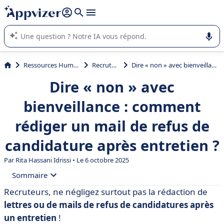
répondre (plusieurs lignes avec
shift + entrée
).
L'IA de Appvizer vous guide dans l'utilisation ou la sélection de
logiciel SaaS en entreprise.
Ressources Humaines (RH)
Recrutement
Dire « non » avec bienveillance : comment rédiger un mail de refus de candidature après entretien ?
Dire « non » avec
bienveillance : comment
rédiger un mail de refus de
candidature après entretien ?
Par
Rita Hassani Idrissi
• Le 6 octobre 2025
Sommaire
Recruteurs, ne négligez surtout pas la rédaction de
• Exemples de mail de refus de candidature après
lettres ou de mails de refus de candidatures après
entretien
un entretien
!