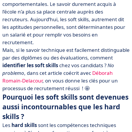
• Quelles sont les 7 soft skills à repérer chez les
comportementales. Le savoir durement acquis à
talents ?
l’école n’a plus sa place centrale auprès des
• Comment tester les soft skills pour les repérer ?
recruteurs. Aujourd’hui, les soft skills, autrement dit
les aptitudes personnelles, sont déterminantes pour
• Alors, maîtrisez-vous les soft skills incontournables
un salarié et pour remplir vos besoins en
en entreprise ?
recrutement.
Mais, si le savoir technique est facilement distinguable
par des diplômes ou des évaluations, comment
identifier les soft skills
chez vos candidats ?
No
problemo
, dans cet article
coécrit
avec
Déborah
Romain-Delacour
,
on vous donne les clés pour un
processus de recrutement réussi ! 🤩
Pourquoi les soft skills sont devenues
aussi incontournables que les hard
skills ?
Les
hard skills
sont les compétences techniques