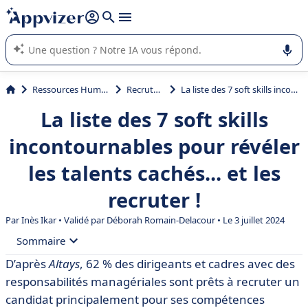
répondre (plusieurs lignes avec
shift + entrée
).
L'IA de Appvizer vous guide dans l'utilisation ou la sélection de
logiciel SaaS en entreprise.
Ressources Humaines (RH)
Recrutement
La liste des 7 soft skills incontournables pour révéler les talents cachés... et les recruter !
La liste des 7 soft skills
incontournables pour révéler
les talents cachés... et les
recruter !
Par Inès Ikar • Validé par
Déborah Romain-Delacour
• Le 3 juillet 2024
Sommaire
D’après
Altays
, 62 % des dirigeants et cadres avec des
• Pourquoi les soft skills sont devenues aussi
responsabilités managériales sont prêts à recruter un
incontournables que les hard skills ?
candidat principalement pour ses compétences