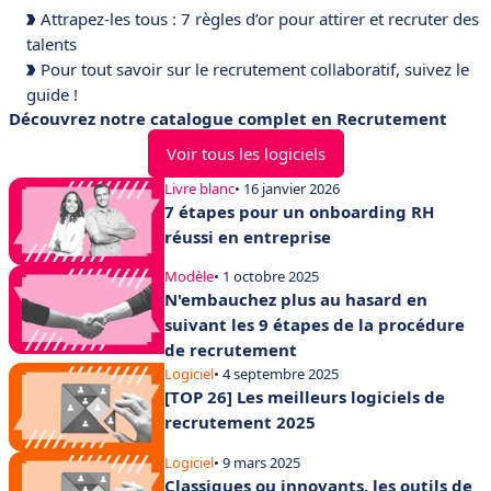
Attrapez-les tous : 7 règles d’or pour attirer et recruter des
talents
Pour tout savoir sur le recrutement collaboratif, suivez le
guide !
Découvrez notre catalogue complet en Recrutement
Voir tous les logiciels
Livre blanc
• 16 janvier 2026
7 étapes pour un onboarding RH
réussi en entreprise
Modèle
• 1 octobre 2025
N'embauchez plus au hasard en
suivant les 9 étapes de la procédure
de recrutement
Logiciel
• 4 septembre 2025
[TOP 26] Les meilleurs logiciels de
recrutement 2025
Logiciel
• 9 mars 2025
Classiques ou innovants, les outils de