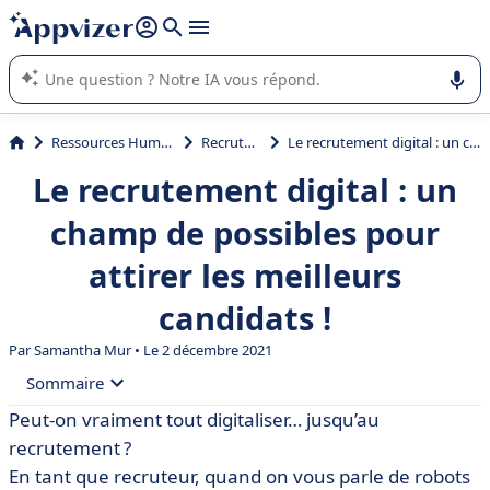
répondre (plusieurs lignes avec
shift + entrée
).
L'IA de Appvizer vous guide dans l'utilisation ou la sélection de
logiciel SaaS en entreprise.
Ressources Humaines (RH)
Recrutement
Le recrutement digital : un champ de possibles pour attirer les meilleurs candidats !
Le recrutement digital : un
champ de possibles pour
attirer les meilleurs
candidats !
Par
Samantha Mur
• Le 2 décembre 2021
Sommaire
Peut-on vraiment tout digitaliser… jusqu’au
• D’abord, qu’est-ce que le recrutement digital ?
recrutement ?
• Pourquoi mettre en place un recrutement digital ?
En tant que recruteur, quand on vous parle de robots