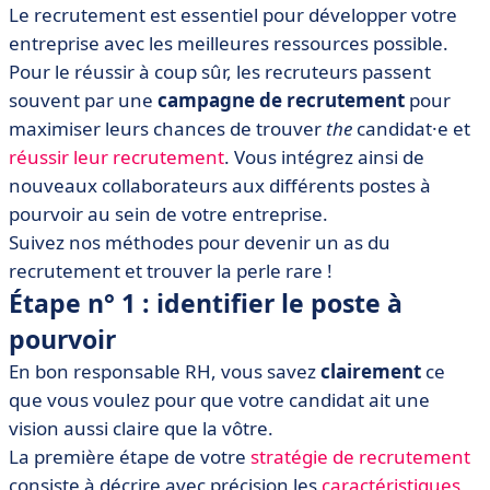
Le recrutement est essentiel pour développer votre
• Étape n° 3 : diffuser l'offre d'emploi
entreprise avec les meilleures ressources possible.
• Ḗtape n° 4 : organiser un entretien efficace
Pour le réussir à coup sûr, les recruteurs passent
• Étape n°5 : utiliser un logiciel pour gagner en
souvent par une
campagne de recrutement
pour
efficacité
maximiser leurs chances de trouver
the
candidat·e et
• 5 exemples de campagnes de recrutement
réussir leur recrutement
. Vous intégrez ainsi de
inspirantes pour oser se démarquer
nouveaux collaborateurs aux différents postes à
pourvoir au sein de votre entreprise.
Suivez nos méthodes pour devenir un as du
recrutement et trouver la perle rare !
Étape n° 1 : identifier le poste à
pourvoir
En bon responsable RH, vous savez
clairement
ce
que vous voulez pour que votre candidat ait une
vision aussi claire que la vôtre.
La première étape de votre
stratégie de recrutement
consiste à décrire avec précision les
caractéristiques