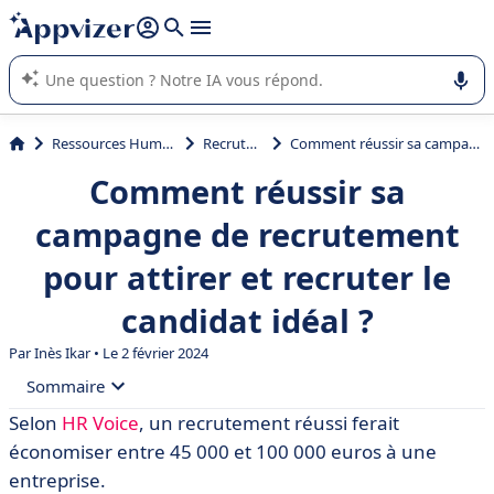
répondre (plusieurs lignes avec
shift + entrée
).
L'IA de Appvizer vous guide dans l'utilisation ou la sélection de
logiciel SaaS en entreprise.
Ressources Humaines (RH)
Recrutement
Comment réussir sa campagne de recrutement pour attirer et recruter le candidat idéal ?
Comment réussir sa
campagne de recrutement
pour attirer et recruter le
candidat idéal ?
Par Inès Ikar • Le 2 février 2024
Sommaire
Selon
HR Voice
, un recrutement réussi ferait
• Étape n° 1 : identifier le poste à pourvoir
économiser entre 45 000 et 100 000 euros à une
• Étape n° 2 : attirer le candidat parfait
entreprise.