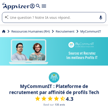
répondre (plusieurs lignes avec
shift + entrée
).
L'IA de Appvizer vous guide dans l'utilisation ou la sélection de
logiciel SaaS en entreprise.
Ressources Humaines (RH)
Recrutement
MyCommunIT
MyCommunIT : Plateforme de
recrutement par affinité de profils Tech
4.3
Basé sur
135 avis