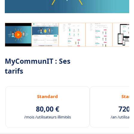
MyCommunIT : Ses
tarifs
Standard
Stan
80,00 €
720,
/mois /utilisateurs illimités
/an /utilisate