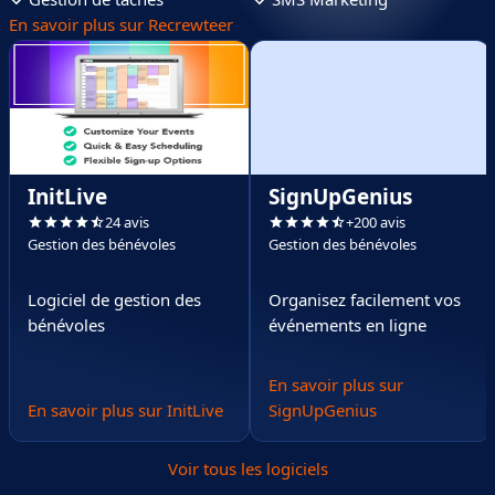
En savoir plus sur Recrewteer
InitLive
SignUpGenius
24 avis
+200 avis
Gestion des bénévoles
Gestion des bénévoles
Logiciel de gestion des
Organisez facilement vos
bénévoles
événements en ligne
En savoir plus sur
En savoir plus sur InitLive
SignUpGenius
Voir tous les logiciels