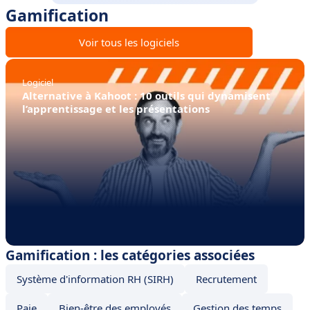
Gamification
Voir tous les logiciels
Logiciel
Alternative à Kahoot : 10 outils qui dynamisent
l’apprentissage et les présentations
Gamification : les catégories associées
Système d'information RH (SIRH)
Recrutement
Paie
Bien-être des employés
Gestion des temps