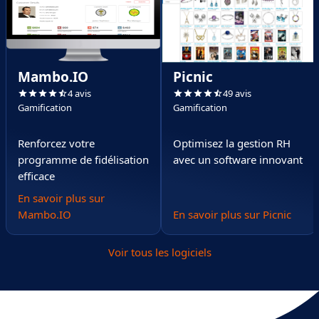
Mambo.IO
Picnic
4 avis
49 avis
Gamification
Gamification
Renforcez votre
Optimisez la gestion RH
programme de fidélisation
avec un software innovant
efficace
En savoir plus sur
Mambo.IO
En savoir plus sur Picnic
Voir tous les logiciels