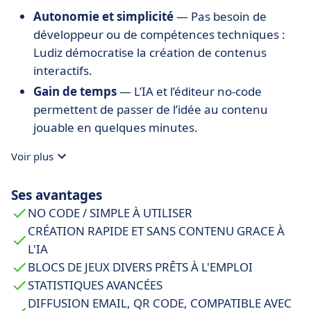
Autonomie et simplicité
— Pas besoin de
développeur ou de compétences techniques :
Ludiz démocratise la création de contenus
interactifs.
Gain de temps
— L’IA et l’éditeur no-code
permettent de passer de l’idée au contenu
jouable en quelques minutes.
Flexibilité et personnalisation
— Branding,
Voir plus
mécaniques variées, export SCORM, choix du
mode de diffusion : Ludiz s’adapte à des besoins
Ses avantages
très divers.
NO CODE / SIMPLE À UTILISER
Scalabilité
— Nombre illimité de joueurs,
CRÉATION RAPIDE ET SANS CONTENU GRACE À
gestion fine des accès, collaboration en équipes
L'IA
: adapté aux PME, grandes entreprises,
BLOCS DE JEUX DIVERS PRÊTS À L'EMPLOI
organismes de formation ou agences.
STATISTIQUES AVANCÉES
Analyse et amélioration continue
—
DIFFUSION EMAIL, QR CODE, COMPATIBLE AVEC