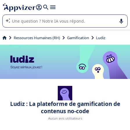
répondre (plusieurs lignes avec
shift + entrée
).
L'IA de Appvizer vous guide dans l'utilisation ou la sélection de
logiciel SaaS en entreprise.
Ressources Humaines (RH)
Gamification
Ludiz
Ludiz : La plateforme de gamification de
contenus no-code
Aucun avis utilisateurs