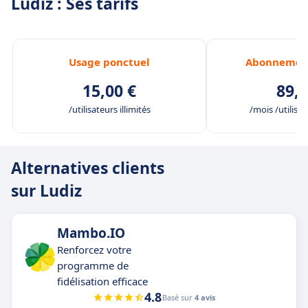
Ludiz : Ses tarifs
Usage ponctuel
Abonnemen
15,00 €
89,0
/utilisateurs illimités
/mois /utilisat
Alternatives clients
sur Ludiz
Mambo.IO
Renforcez votre
programme de
fidélisation efficace
4.8
Basé sur
4 avis