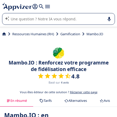
répondre (plusieurs lignes avec
shift + entrée
).
L'IA de Appvizer vous guide dans l'utilisation ou la sélection de
logiciel SaaS en entreprise.
Ressources Humaines (RH)
Gamification
Mambo.IO
Mambo.IO : Renforcez votre programme
de fidélisation efficace
4.8
Basé sur
4 avis
Vous êtes éditeur de cette solution ?
Réclamer cette page
En résumé
Tarifs
Alternatives
Avis
Mambo.IO : en