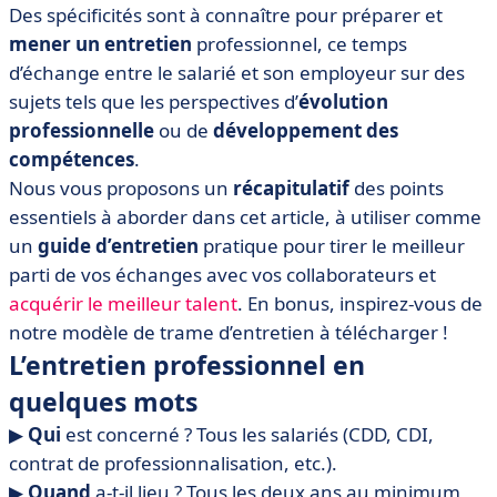
Des spécificités sont à connaître pour préparer et
• Personnalisez votre trame d'entretien professionnel
mener un entretien
professionnel, ce temps
• Des outils pour assister vos entretiens professionnels
d’échange entre le salarié et son employeur sur des
• Quelles conséquences en cas de non-respect des
sujets tels que les perspectives d’
évolution
obligations légales ?
professionnelle
ou de
développement des
• En synthèse
compétences
.
Nous vous proposons un
récapitulatif
des points
essentiels à aborder dans cet article, à utiliser comme
un
guide d’entretien
pratique pour tirer le meilleur
parti de vos échanges avec vos collaborateurs et
acquérir le meilleur talent
. En bonus, inspirez-vous de
notre modèle de trame d’entretien à télécharger !
L’entretien professionnel en
quelques mots
▶︎
Qui
est concerné ? Tous les salariés (CDD, CDI,
contrat de professionnalisation, etc.).
▶︎
Quand
a-t-il lieu ? Tous les deux ans au minimum,