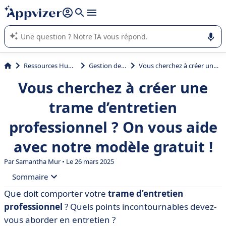
répondre (plusieurs lignes avec
shift + entrée
).
L'IA de Appvizer vous guide dans l'utilisation ou la sélection de
logiciel SaaS en entreprise.
Ressources Humaines (RH)
Gestion des talents
Vous cherchez à créer une trame d’entretien professionnel ? On vous aide avec notre modèle gratuit !
Vous cherchez à créer une
trame d’entretien
professionnel ? On vous aide
avec notre modèle gratuit !
Par
Samantha Mur
• Le 26 mars 2025
Sommaire
Que doit comporter votre
trame d’entretien
• L’entretien professionnel en quelques mots
professionnel
? Quels points incontournables devez-
• Comment créer la trame de l’entretien professionnel ?
vous aborder en entretien ?