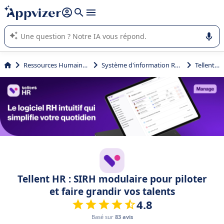
répondre (plusieurs lignes avec
shift + entrée
).
L'IA de Appvizer vous guide dans l'utilisation ou la sélection de
logiciel SaaS en entreprise.
Ressources Humaines (RH)
Système d'information RH (SIRH)
Tellent HR
Tellent HR : SIRH modulaire pour piloter
et faire grandir vos talents
4.8
Basé sur
83 avis