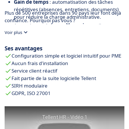
Gain de temps
: automatisation des tâches
répétitives (absences, entretiens, documents)
Plus de 500 entreprises dans 90 pays leur font déjà
pour réduire la charge administrative.
confiance. Pourquoi pas vous ?
Approche
centrée sur l’humain
: outils
Voir plus
favorisant le feedback, la reconnaissance, la
montée en compétences et la fidélisation des
Ses avantages
talents.
Configuration simple et logiciel intuitif pour PME
Solution conforme au RGPD, certifiée ISO
Aucun frais d'installation
27001, intégrée à plus de 200 outils partenaires
Service client réactif
(paie, signature électronique, SSO…), facilitant la
Fait partie de la suite logicielle Tellent
cohérence des données RH.
SIRH modulaire
GDPR, ISO 27001