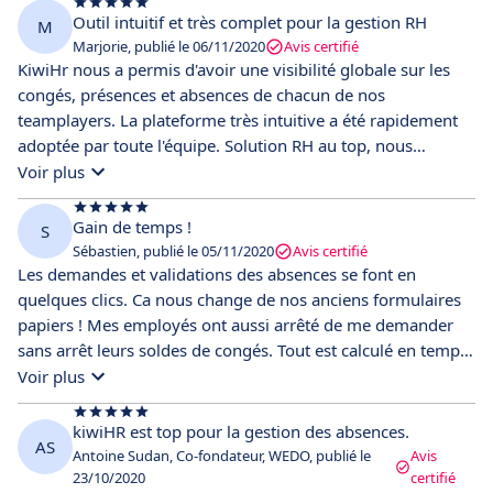
Outil intuitif et très complet pour la gestion RH
M
Marjorie, publié le 06/11/2020
Avis certifié
KiwiHr nous a permis d'avoir une visibilité globale sur les
congés, présences et absences de chacun de nos
teamplayers. La plateforme très intuitive a été rapidement
adoptée par toute l'équipe. Solution RH au top, nous
recommandons :)
Voir plus
Gain de temps !
S
Sébastien, publié le 05/11/2020
Avis certifié
Les demandes et validations des absences se font en
quelques clics. Ca nous change de nos anciens formulaires
papiers ! Mes employés ont aussi arrêté de me demander
sans arrêt leurs soldes de congés. Tout est calculé en temps
réel sur leur compte. Ils peuvent aussi facilement noter
Voir plus
leurs heures de travail. Merci kiwi !
kiwiHR est top pour la gestion des absences.
AS
Antoine Sudan, Co-fondateur, WEDO, publié le
Avis
23/10/2020
certifié