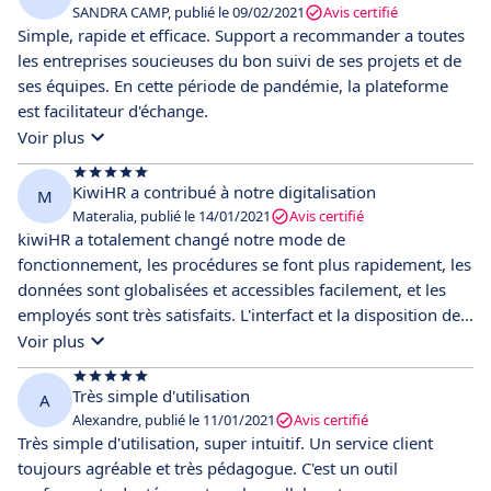
SANDRA CAMP, publié le 09/02/2021
Avis certifié
Simple, rapide et efficace. Support a recommander a toutes
les entreprises soucieuses du bon suivi de ses projets et de
ses équipes. En cette période de pandémie, la plateforme
est facilitateur d'échange.
Voir plus
KiwiHR a contribué à notre digitalisation
M
Materalia, publié le 14/01/2021
Avis certifié
kiwiHR a totalement changé notre mode de
fonctionnement, les procédures se font plus rapidement, les
données sont globalisées et accessibles facilement, et les
employés sont très satisfaits. L'interfact et la disposition des
fonctionnalités est très intuitive, ce qui permet une prise en
Voir plus
main rapide, même pour ceux n'étant pas à l'aise avec ce
genre d'outil.
Très simple d'utilisation
A
Alexandre, publié le 11/01/2021
Avis certifié
Très simple d'utilisation, super intuitif. Un service client
toujours agréable et très pédagogue. C'est un outil