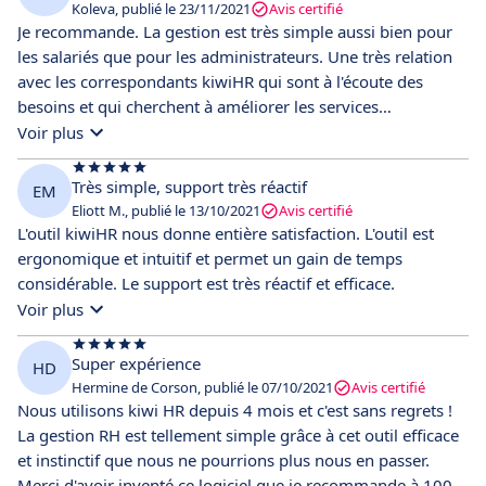
Koleva, publié le 23/11/2021
Avis certifié
Je recommande. La gestion est très simple aussi bien pour
les salariés que pour les administrateurs. Une très relation
avec les correspondants kiwiHR qui sont à l'écoute des
besoins et qui cherchent à améliorer les services
constamment.
Voir plus
Très simple, support très réactif
EM
Eliott M., publié le 13/10/2021
Avis certifié
L'outil kiwiHR nous donne entière satisfaction. L'outil est
ergonomique et intuitif et permet un gain de temps
considérable. Le support est très réactif et efficace.
Voir plus
Super expérience
HD
Hermine de Corson, publié le 07/10/2021
Avis certifié
Nous utilisons kiwi HR depuis 4 mois et c'est sans regrets !
La gestion RH est tellement simple grâce à cet outil efficace
et instinctif que nous ne pourrions plus nous en passer.
Merci d'avoir inventé ce logiciel que je recommande à 100%