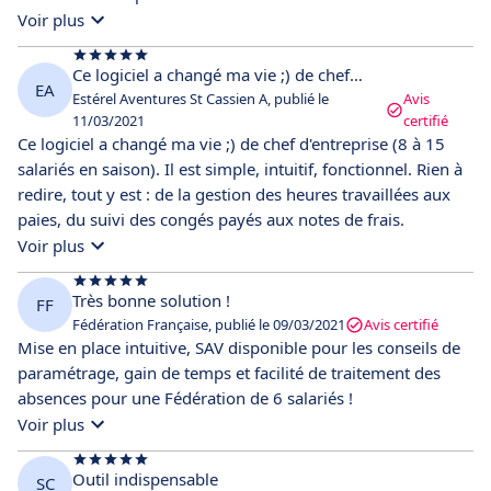
collaborateurs et on peut s'en servir pour demander/valider
Voir plus
les demandes de congés. Pour nous, cet outil a apporté une
plus grande clarté dans la gestion RH et chacun y trouve son
Ce logiciel a changé ma vie ;) de chef…
EA
compte. Les employés ont une information claire sur le
Estérel Aventures St Cassien A, publié le
Avis
statut de leurs congés et la direction peut trouver toutes les
11/03/2021
certifié
Ce logiciel a changé ma vie ;) de chef d'entreprise (8 à 15
informations RH rassemblées dans un même outil.
salariés en saison). Il est simple, intuitif, fonctionnel. Rien à
redire, tout y est : de la gestion des heures travaillées aux
paies, du suivi des congés payés aux notes de frais.
Voir plus
Très bonne solution !
FF
Fédération Française, publié le 09/03/2021
Avis certifié
Mise en place intuitive, SAV disponible pour les conseils de
paramétrage, gain de temps et facilité de traitement des
absences pour une Fédération de 6 salariés !
Voir plus
Outil indispensable
SC