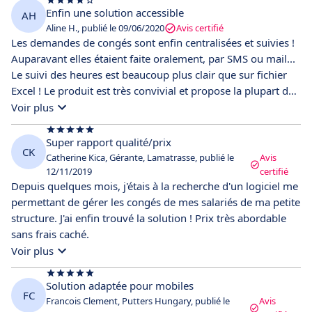
Enfin une solution accessible
AH
Aline H., publié le 09/06/2020
Avis certifié
Les demandes de congés sont enfin centralisées et suivies !
Auparavant elles étaient faite oralement, par SMS ou mail...
Le suivi des heures est beaucoup plus clair que sur fichier
Excel ! Le produit est très convivial et propose la plupart des
fonctionnalités nécessaire à la gestion RH de salariés.
Voir plus
L'assistance est hyper réactive et c'est très appréciable !
Super rapport qualité/prix
CK
Catherine Kica, Gérante, Lamatrasse, publié le
Avis
12/11/2019
certifié
Depuis quelques mois, j'étais à la recherche d'un logiciel me
permettant de gérer les congés de mes salariés de ma petite
structure. J'ai enfin trouvé la solution ! Prix très abordable
sans frais caché.
Voir plus
Solution adaptée pour mobiles
FC
Francois Clement, Putters Hungary, publié le
Avis