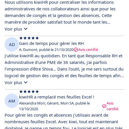
Nous utilisons kiwiHR pour centraliser les informations
administratives de nos collaborateurs ainsi que pour les
demandes de congés et la gestion des absences. Cette
manière de procéder satisfait tout le monde tant les
fondateurs que les collaborateurs.
Voir plus
Gain de temps pour gérer les RH
AD
A. Dumont, publié le 21/10/2020
Avis certifié
J'utilise kiwiHR au quotidien. En tant que Responsable RH et
Administrative d'une PME de 36 salariés, j'ai parfois
l'impression d'être Shiva... Dans l'outil, je me sers surtout du
logiciel de gestion des congés et des feuilles de temps afin
de préparer la paie. J'aime bien aussi avoir tous les
Voir plus
documents du personnel sous la main dans le logiciel. En
résumé cet outil me fait vraiment gagner du temps.
kiwiHR a remplacé mes feuilles Excel !
AM
Alexandra Mori, Gérant, Mori SA, publié le
Avis
13/10/2020
certifié
Pour gérer les congés et absences j'utilisais avant de
nombreuses feuilles Excel. Avec kiwi, tout est maintenant
digitalisé. Je gagne un temps fou. Le logiciel est en plus très