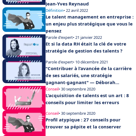
Jean-Yves Reynaud
Définition
• 22 avril 2022
Le talent management en entreprise :
un enjeu plus stratégique que vous le
pensez
Parole d'expert
• 21 janvier 2022
Et si la data RH était la clé de votre
stratégie de gestion des talents ?
Parole d'expert
• 10 décembre 2021
"Contribuer à l’avancée de la carrière
de ses salariés, une stratégie
gagnant-gagnant" — Déborah
Romain-Delacour
Conseil
• 30 septembre 2020
L'acquisition de talents est un art : 8
conseils pour limiter les erreurs
Conseil
• 30 septembre 2020
Profil atypique : 27 conseils pour
trouver sa pépite et la conserver