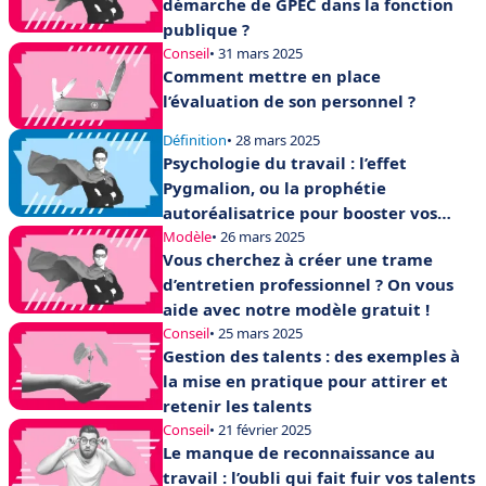
démarche de GPEC dans la fonction
publique ?
Conseil
• 31 mars 2025
Comment mettre en place
l’évaluation de son personnel ?
Définition
• 28 mars 2025
Psychologie du travail : l’effet
Pygmalion, ou la prophétie
autoréalisatrice pour booster vos
équipes
Modèle
• 26 mars 2025
Vous cherchez à créer une trame
d’entretien professionnel ? On vous
aide avec notre modèle gratuit !
Conseil
• 25 mars 2025
Gestion des talents : des exemples à
la mise en pratique pour attirer et
retenir les talents
Conseil
• 21 février 2025
Le manque de reconnaissance au
travail : l’oubli qui fait fuir vos talents