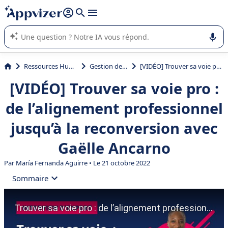
répondre (plusieurs lignes avec
shift + entrée
).
L'IA de Appvizer vous guide dans l'utilisation ou la sélection de
logiciel SaaS en entreprise.
Ressources Humaines (RH)
Gestion des talents
[VIDÉO] Trouver sa voie pro : de l’alignement professionnel jusqu’à la reconversion avec Gaëlle Ancarno
[VIDÉO] Trouver sa voie pro :
de l’alignement professionnel
jusqu’à la reconversion avec
Gaëlle Ancarno
Par María Fernanda Aguirre • Le 21 octobre 2022
Sommaire
• Qui est Gaëlle Ancarno, coach en transition de
carrière ?