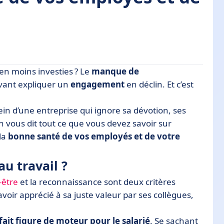
en moins investies ? Le
manque de
uvant expliquer un
engagement
en déclin. Et c’est
sein d’une entreprise qui ignore sa dévotion, ses
e au travail
on vous dit tout ce que vous devez savoir sur
 ? Les 6 actions à mettre en place
la
bonne santé de vos employés et de votre
 vous accompagner ?
u travail ?
-être
et la reconnaissance sont deux critères
savoir apprécié à sa juste valeur par ses collègues,
fait figure de moteur pour le salarié
. Se sachant