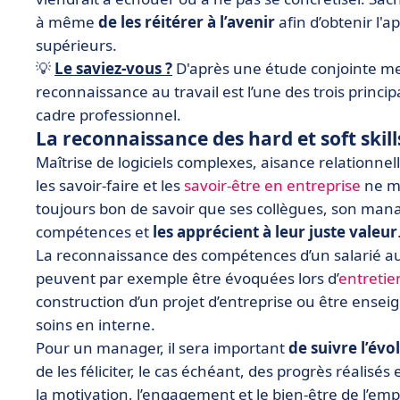
à même
de les réitérer à l’avenir
afin d’obtenir l'a
supérieurs.
💡
Le saviez-vous ?
D'après une étude conjointe men
reconnaissance au travail est l’une des trois princi
cadre professionnel.
La reconnaissance des hard et soft skill
Maîtrise de logiciels complexes, aisance relationnel
les savoir-faire et les
savoir-être en entreprise
ne ma
toujours bon de savoir que ses collègues, son mana
compétences et
les apprécient à leur juste valeur
La reconnaissance des compétences d’un salarié au 
peuvent par exemple être évoquées lors d’
entretie
construction d’un projet d’entreprise ou être ensei
soins en interne.
Pour un manager, il sera important
de suivre l’év
de les féliciter, le cas échéant, des progrès réalisé
la motivation, l’engagement et le bien-être de l’emp