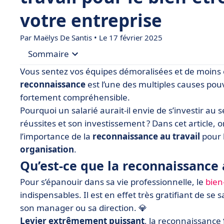
votre entreprise
Par
Maëlys De Santis
• Le 17 février 2025
Sommaire
Vous sentez vos équipes démoralisées et de moins 
• Qu’est-ce que la reconnaissance au travail ?
reconnaissance
est l’une des multiples causes po
fortement compréhensible.
• Les 4 formes de reconnaissance au travail
Pourquoi un salarié aurait-il envie de s’investir au 
• Les 3 principaux avantages de la reconnaissanc
réussites et son investissement ? Dans cet article, 
• Comment exprimer la reconnaissance au travail
l’importance de la
reconnaissance au travail
pour 
organisation
• Reconnaissance au travail : quels outils pour
.
Qu’est-ce que la reconnaissance a
• Reconnaissance au travail : que retenir ?
Pour s’épanouir dans sa vie professionnelle, le
bien
indispensables. Il est en effet très gratifiant de se 
son manager ou sa direction. 💎
Levier extrêmement puissant
, la reconnaissance