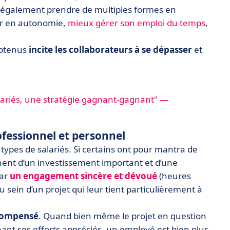
ent également prendre de multiples formes en
er en autonomie,
mieux gérer son emploi du temps
,
 obtenus
incite les collaborateurs à se dépasser
et
alariés, une stratégie gagnant-gagnant" —
fessionnel et personnel
 types de salariés. Si certains ont pour mantra de
ent d’un investissement important et d’une
par
un engagement sincère et dévoué
(heures
 sein d’un projet qui leur tient particulièrement à
écompensé
. Quand bien même le projet en question
hant ses efforts appréciés, un employé est bien plus