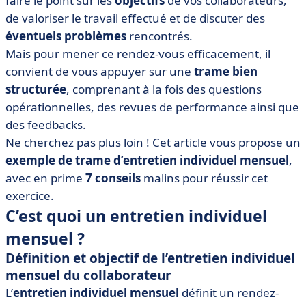
faire le point sur les
objectifs
de vos collaborateurs,
• Comment préparer et mener correctement vos
entretiens individuels mensuels ? Nos 7 conseils
de valoriser le travail effectué et de discuter des
éventuels problèmes
rencontrés.
• Trame d’entretien individuel mensuel : que retenir ?
Mais pour mener ce rendez-vous efficacement, il
convient de vous appuyer sur une
trame bien
structurée
, comprenant à la fois des questions
opérationnelles, des revues de performance ainsi que
des feedbacks.
Ne cherchez pas plus loin ! Cet article vous propose un
exemple de trame d’entretien individuel mensuel
,
avec en prime
7 conseils
malins pour réussir cet
exercice.
C’est quoi un entretien individuel
mensuel ?
Définition et objectif de l’entretien individuel
mensuel du collaborateur
L’
entretien individuel mensuel
définit un rendez-