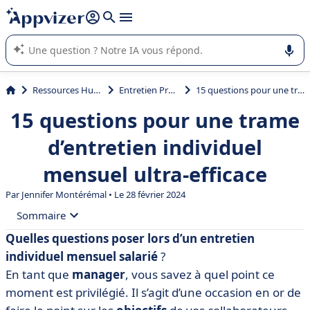
répondre (plusieurs lignes avec
shift + entrée
).
L'IA de Appvizer vous guide dans l'utilisation ou la sélection de
logiciel SaaS en entreprise.
Ressources Humaines (RH)
Entretien Professionnel
15 questions pour une trame d’entretien individuel mensuel ultra-efficace
15 questions pour une trame
d’entretien individuel
mensuel ultra-efficace
Par
Jennifer Montérémal
• Le 28 février 2024
Sommaire
Quelles questions poser lors d’un entretien
• C’est quoi un entretien individuel mensuel ?
individuel mensuel
salarié
?
• Trame d’entretien individuel mensuel : exemple de
En tant que
manager
, vous savez à quel point ce
15 questions à poser
moment est privilégié. Il s’agit d’une occasion en or de