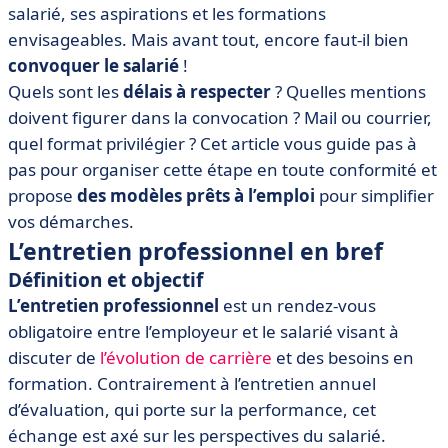
salarié, ses aspirations et les formations
• Comment convoquer à un entretien professionnel ?
envisageables. Mais avant tout, encore faut-il bien
• Quel délai faut-il respecter pour la convocation à un
convoquer le salarié
!
entretien professionnel ?
Quels sont les
délais à respecter
? Quelles mentions
• Est-ce qu'un salarié peut refuser un entretien
doivent figurer dans la convocation ? Mail ou courrier,
professionnel, et que faire dans ce cas ?
quel format privilégier ? Cet article vous guide pas à
• Est-il obligatoire de signer un entretien professionnel
pas pour organiser cette étape en toute conformité et
?
propose
des modèles prêts à l’emploi
pour simplifier
• Gérer les entretiens professionnels avec un outil
vos démarches.
numérique
L’entretien professionnel en bref
• Convocation à l’entretien professionnel : une étape clé
Définition et objectif
pour un échange réussi
L’entretien professionnel
est un rendez-vous
obligatoire entre l’employeur et le salarié visant à
discuter de
l’évolution de carrière
et des besoins en
formation. Contrairement à l’entretien annuel
d’évaluation, qui porte sur la performance, cet
échange est axé sur les perspectives du salarié.