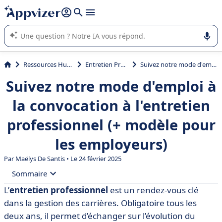
répondre (plusieurs lignes avec
shift + entrée
).
L'IA de Appvizer vous guide dans l'utilisation ou la sélection de
logiciel SaaS en entreprise.
Ressources Humaines (RH)
Entretien Professionnel
Suivez notre mode d'emploi à la convocation à l'entretien professionnel (+ modèle pour les employeurs)
Suivez notre mode d'emploi à
la convocation à l'entretien
professionnel (+ modèle pour
les employeurs)
Par
Maëlys De Santis
• Le 24 février 2025
Sommaire
L’
entretien professionnel
est un rendez-vous clé
• L’entretien professionnel en bref
dans la gestion des carrières. Obligatoire tous les
• Modèles de convocation à un entretien professionnel
deux ans, il permet d’échanger sur l’évolution du